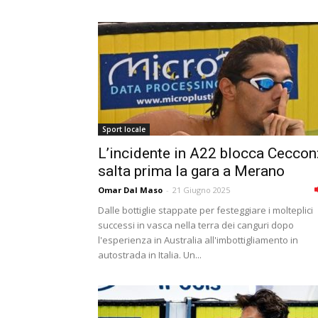
Sport locale
L’incidente in A22 blocca Ceccon
salta prima la gara a Merano
Omar Dal Maso
-
21 Giugno 2025
Dalle bottiglie stappate per festeggiare i molteplici
successi in vasca nella terra dei canguri dopo
l'esperienza in Australia all'imbottigliamento in
autostrada in Italia. Un...