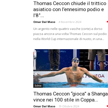
Thomas Ceccon chiude il trittico
asiatico con l’ennesimo podio e
l’8°...
Omar Dal Maso
-
4 Novembre 2024
Un argento nelle quattro vasche (corte) a dorso
piazza ancora una volta Thomas Ceccon sul podio
nella World Cup internazionale di nuoto, in una...
Schio
Thomas Ceccon “gioca” a Shangai
vince nei 100 stile in Coppa...
Omar Dal Maso
-
19 Ottobre 2024