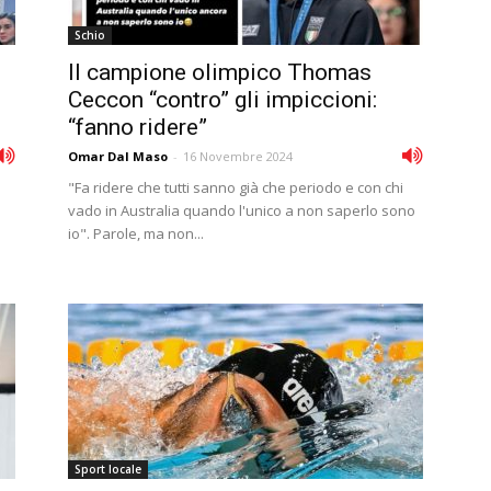
Schio
Il campione olimpico Thomas
Ceccon “contro” gli impiccioni:
“fanno ridere”
Omar Dal Maso
-
16 Novembre 2024
"Fa ridere che tutti sanno già che periodo e con chi
vado in Australia quando l'unico a non saperlo sono
io". Parole, ma non...
Sport locale