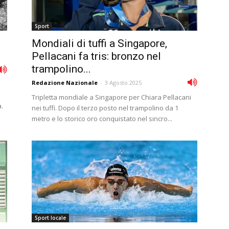
Sport
Mondiali di tuffi a Singapore,
Pellacani fa tris: bronzo nel
trampolino...
Redazione Nazionale
-
3 Agosto 2025
Tripletta mondiale a Singapore per Chiara Pellacani
.
nei tuffi. Dopo il terzo posto nel trampolino da 1
metro e lo storico oro conquistato nel sincro...
Sport locale