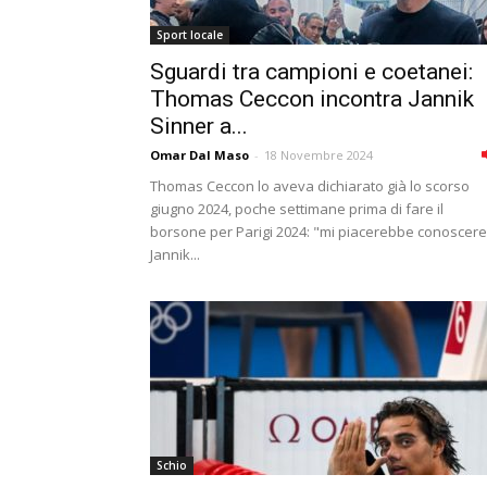
Sport locale
Sguardi tra campioni e coetanei:
Thomas Ceccon incontra Jannik
Sinner a...
Omar Dal Maso
-
18 Novembre 2024
Thomas Ceccon lo aveva dichiarato già lo scorso
giugno 2024, poche settimane prima di fare il
borsone per Parigi 2024: "mi piacerebbe conoscere
Jannik...
Schio