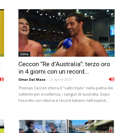
Schio
:
Ceccon “Re d’Australia”: terzo oro
in 4 giorni con un record...
Omar Dal Maso
-
25 Aprile 2025
Thomas Ceccon sferra il "salto triplo" nella patria dei
salterini per eccellenza, i canguri di Australia. Dopo
l'esordio con vittoria e record italiano nell'exploit...