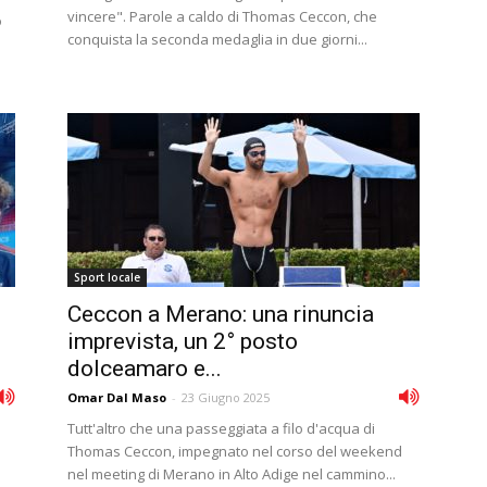
vincere". Parole a caldo di Thomas Ceccon, che
o
conquista la seconda medaglia in due giorni...
Sport locale
Ceccon a Merano: una rinuncia
imprevista, un 2° posto
dolceamaro e...
Omar Dal Maso
-
23 Giugno 2025
Tutt'altro che una passeggiata a filo d'acqua di
Thomas Ceccon, impegnato nel corso del weekend
nel meeting di Merano in Alto Adige nel cammino...