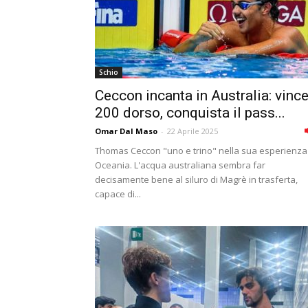
Schio
Ceccon incanta in Australia: vince
200 dorso, conquista il pass...
Omar Dal Maso
-
22 Aprile 2025
Thomas Ceccon "uno e trino" nella sua esperienza
Oceania. L'acqua australiana sembra far
decisamente bene al siluro di Magrè in trasferta,
capace di...