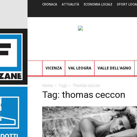
CRONACA
ATTUALITÀ
ECONOMIA LOCALE
SPORT LOCA
VICENZA
VAL LEOGRA
VALLE DELL’AGNO
Home
Tags
Thomas ceccon
Tag: thomas ceccon