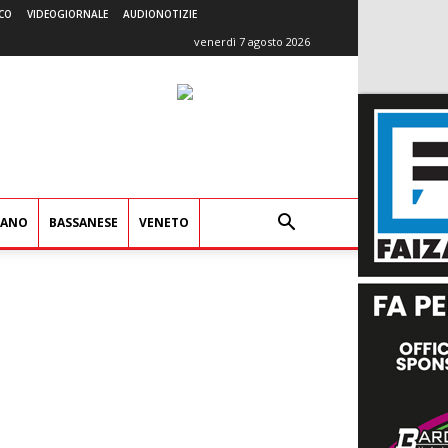
CO
VIDEOGIORNALE
AUDIONOTIZIE
venerdì 7 agosto 2026
IANO
BASSANESE
VENETO