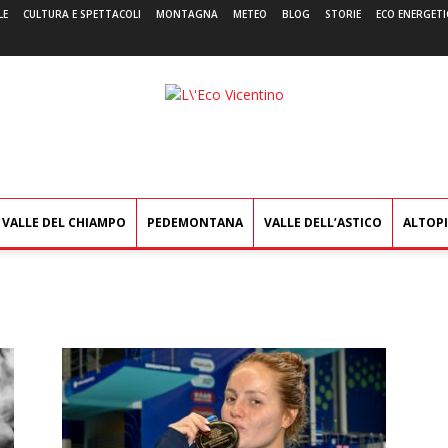
LE
CULTURA E SPETTACOLI
MONTAGNA
METEO
BLOG
STORIE
ECO ENERGETI
L'Eco
Vicentino
VALLE DEL CHIAMPO
PEDEMONTANA
VALLE DELL’ASTICO
ALTOP