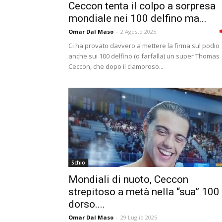
Ceccon tenta il colpo a sorpresa
mondiale nei 100 delfino ma...
Omar Dal Maso
-
2 Agosto 2025
Ci ha provato davvero a mettere la firma sul podio
anche sui 100 delfino (o farfalla) un super Thomas
Ceccon, che dopo il clamoroso...
Schio
Mondiali di nuoto, Ceccon
strepitoso a metà nella “sua” 100
dorso....
Omar Dal Maso
-
29 Luglio 2025