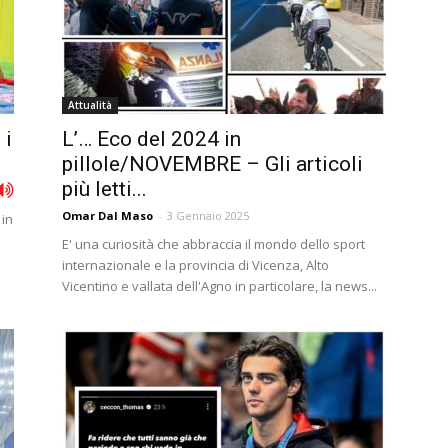
Attualità
 i
L’… Eco del 2024 in
pillole/NOVEMBRE – Gli articoli
più letti...
Omar Dal Maso
-
3 Gennaio 2025
 in
E' una curiosità che abbraccia il mondo dello sport
internazionale e la provincia di Vicenza, Alto
Vicentino e vallata dell'Agno in particolare, la news...