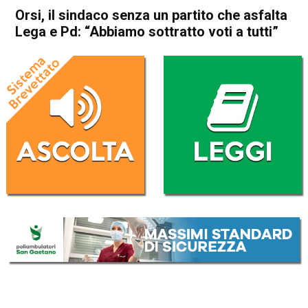
Orsi, il sindaco senza un partito che asfalta
Lega e Pd: “Abbiamo sottratto voti a tutti”
Home
Schio
Attualità
In Evidenza
Schio
Orsi, il sindaco senza un
partito che asfalta Lega e Pd:
“Abbiamo sottratto voti a
tutti”
Da
Mariagrazia Bonollo
29 Maggio 2019
(aggiornato il
29 Maggio 2019 13:47
)