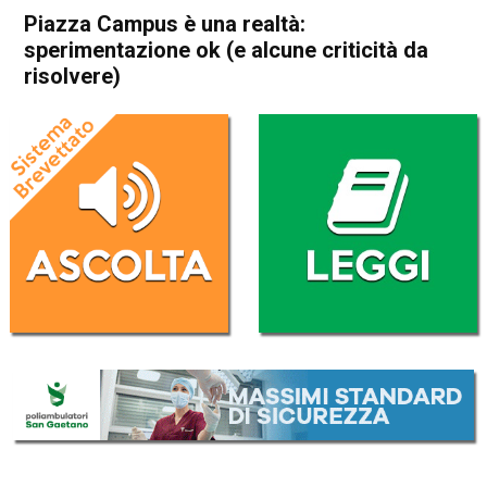
Piazza Campus è una realtà:
sperimentazione ok (e alcune criticità da
risolvere)
Home
Schio
Attualità
In Evidenza
Schio
Piazza Campus è una realtà:
sperimentazione ok (e alcune
criticità da risolvere)
Da
Redazione
15 Giugno 2026
(aggiornato il
16 Giugno 2026 8:08
)
ASCOLTA L'AUDIO