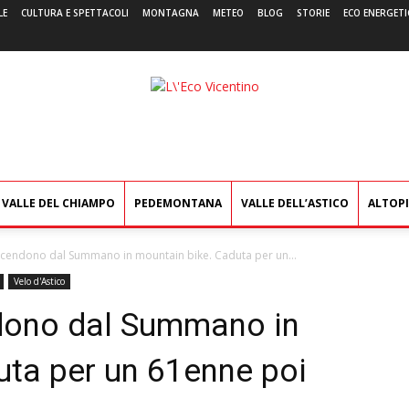
LE
CULTURA E SPETTACOLI
MONTAGNA
METEO
BLOG
STORIE
ECO ENERGETI
L'Eco
Vicentino
VALLE DEL CHIAMPO
PEDEMONTANA
VALLE DELL’ASTICO
ALTOP
 scendono dal Summano in mountain bike. Caduta per un...
Velo d'Astico
ndono dal Summano in
uta per un 61enne poi