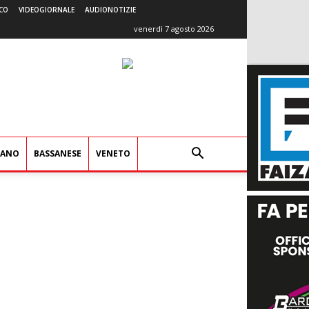
CO
VIDEOGIORNALE
AUDIONOTIZIE
venerdì 7 agosto 2026
IANO
BASSANESE
VENETO