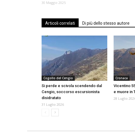
30 Maggio 2025
Articoli correlati
Di più dello stesso autore
Cogollo del Cengio
Cronaca
Si perde e scivola scendendo dal
Vicentino 5
Cengio, soccorso escursionista
e muore in 
disidratato
28 Luglio 202
31 Luglio 2026