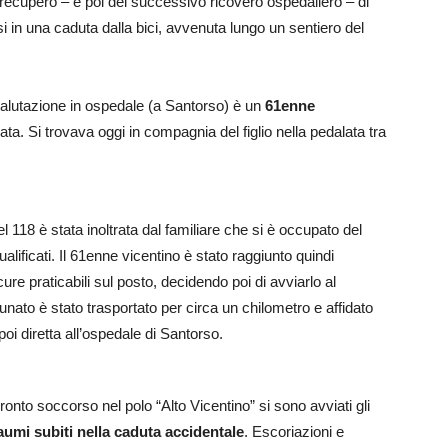
i recupero – e poi del successivo ricovero ospedaliero – di
i in una caduta dalla bici, avvenuta lungo un sentiero del
i valutazione in ospedale (a Santorso) è un
61enne
ta. Si trovava oggi in compagnia del figlio nella pedalata tra
l 118 è stata inoltrata dal familiare che si è occupato del
 qualificati. Il 61enne vicentino è stato raggiunto quindi
cure praticabili sul posto, decidendo poi di avviarlo al
tunato è stato trasportato per circa un chilometro e affidato
poi diretta all’ospedale di Santorso.
ronto soccorso nel polo “Alto Vicentino” si sono avviati gli
aumi subiti nella caduta
accidentale
. Escoriazioni e