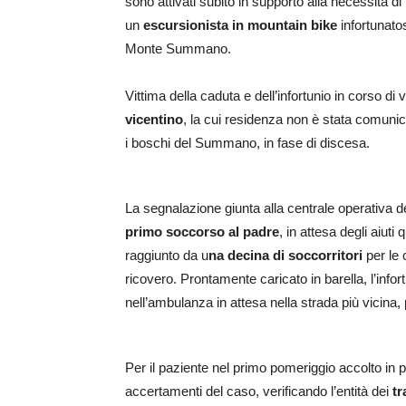
sono attivati subito in supporto alla necessità d
un
escursionista in mountain bike
infortunatos
Monte Summano.
Vittima della caduta e dell’infortunio in corso d
vicentino
, la cui residenza non è stata comunica
i boschi del Summano, in fase di discesa.
La segnalazione giunta alla centrale operativa de
primo soccorso al padre
, in attesa degli aiuti
raggiunto da u
na decina di soccorritori
per le 
ricovero. Prontamente caricato in barella, l’infor
nell’ambulanza in attesa nella strada più vicina, 
Per il paziente nel primo pomeriggio accolto in p
accertamenti del caso, verificando l’entità dei
tr