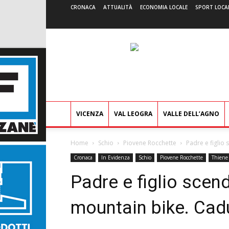
CRONACA
ATTUALITÀ
ECONOMIA LOCALE
SPORT LOCA
VICENZA
VAL LEOGRA
VALLE DELL’AGNO
Home
Schio
Piovene Rocchette
Padre e figlio
Cronaca
In Evidenza
Schio
Piovene Rocchette
Thiene
Padre e figlio sce
mountain bike. Cad