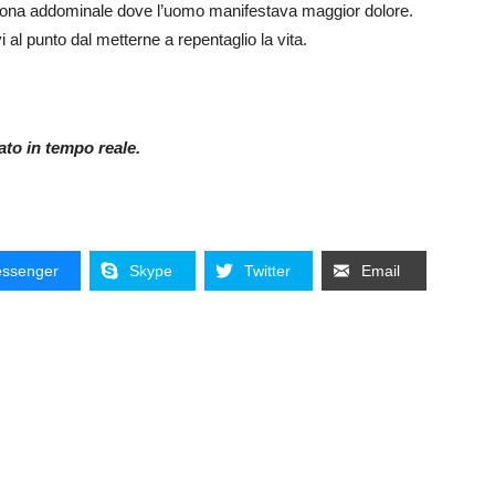
a zona addominale dove l’uomo manifestava maggior dolore.
 al punto dal metterne a repentaglio la vita.
nato in tempo reale.
ssenger
Skype
Twitter
Email