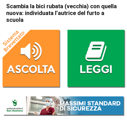
Scambia la bici rubata (vecchia) con quella
nuova: individuata l’autrice del furto a
scuola
Home
Schio
Piovene Rocchette
Cronaca
In Evidenza
Schio
Piovene Rocchette
Scambia la bici rubata
(vecchia) con quella nuova:
individuata l’autrice del furto
a scuola
Da
Omar Dal Maso
19 Giugno 2019
(aggiornato il
19 Giugno 2019 13:47
)