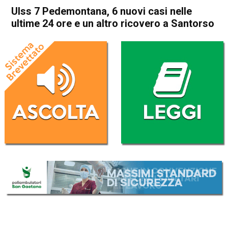
Ulss 7 Pedemontana, 6 nuovi casi nelle
ultime 24 ore e un altro ricovero a Santorso
Home
Schio
Santorso
Cronaca
In Evidenza
Schio
Santorso
Ulss 7 Pedemontana, 6 nuovi
casi nelle ultime 24 ore e un
altro ricovero a Santorso
Da
Omar Dal Maso
5 Agosto 2020
(aggiornato il
6 Agosto 2020 8:42
)
ASCOLTA L'AUDIO