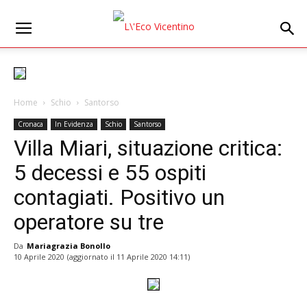
Home
Schio
Santorso
Cronaca
In Evidenza
Schio
Santorso
Villa Miari, situazione critica:
5 decessi e 55 ospiti
contagiati. Positivo un
operatore su tre
Da
Mariagrazia Bonollo
10 Aprile 2020
(aggiornato il
11 Aprile 2020 14:11
)