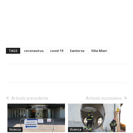
TAGS
coronavirus
covid 19
Santorso
Villa Miari
Articolo precedente
Articolo successivo
Vicenza
Vicenza