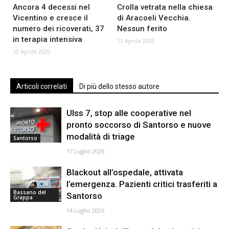
Ancora 4 decessi nel
Crolla vetrata nella chiesa
Vicentino e cresce il
di Aracoeli Vecchia.
numero dei ricoverati, 37
Nessun ferito
in terapia intensiva
11 Aprile 2020
10 Aprile 2020
Articoli correlati
Di più dello stesso autore
Ulss 7, stop alle cooperative nel
pronto soccorso di Santorso e nuove
modalità di triage
Santorso
17 Luglio 2026
Blackout all’ospedale, attivata
l’emergenza. Pazienti critici trasferiti a
Bassano del
Santorso
Grappa
14 Luglio 2026