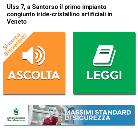
Ulss 7, a Santorso il primo impianto
congiunto iride-cristallino artificiali in
Veneto
Home
Schio
Santorso
Attualità
In Evidenza
Schio
Santorso
Ulss 7, a Santorso il primo
impianto congiunto iride-
cristallino artificiali in Veneto
Da
Redazione
26 Maggio 2026
(aggiornato il
27 Maggio 2026 14:57
)
ASCOLTA L'AUDIO