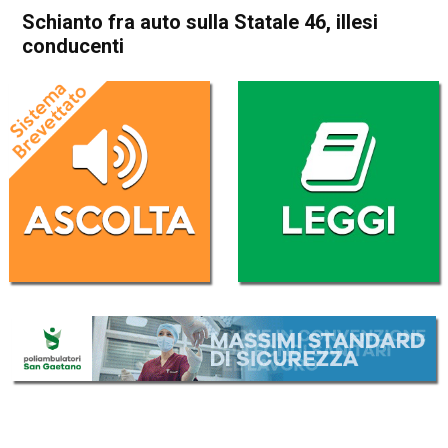
Schianto fra auto sulla Statale 46, illesi
conducenti
Home
Schio
Cronaca
In Evidenza
Schio
Schianto fra auto sulla
Statale 46, illesi conducenti
Da
Redazione
5 Marzo 2017
(aggiornato il
5 Marzo 2017 19:04
)
ASCOLTA L'AUDIO
Lettore
00:00
00:00