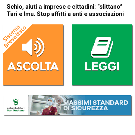
Schio, aiuti a imprese e cittadini: “slittano”
Tari e Imu. Stop affitti a enti e associazioni
Home
Schio
Attualità
In Evidenza
Schio
Schio, aiuti a imprese e
cittadini: “slittano” Tari e Imu.
Stop affitti a enti e
associazioni
Da
Omar Dal Maso
9 Maggio 2020
(aggiornato il
9 Maggio 2020 15:01
)