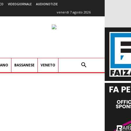
CO
VIDEOGIORNALE
AUDIONOTIZIE
venerdì 7 agosto 2026
IANO
BASSANESE
VENETO