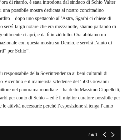
ora di ritardo, è stata introdotta dal sindaco di Schio Valter
su una possibile mostra dedicata al nostro concittadino
dito – dopo uno spettacolo all’Astra, Sgarbi ci chiese di
o servì fargli notare che era mezzanotte, stiamo parlando di
entilmente ci aprì, e da lì iniziò tutto. Ora abbiamo un
 nazionale con questa mostra su Demio, e servirà l’aiuto di
arti” per Schio”.
 fu responsabile della Sovrintendenza ai beni culturali di
o Vicentino e il manierista scledense del ‘500 Giovanni
pittore nel panorama mondiale – ha detto Massimo Cippelletti,
arbi per conto di Schio – ed è il miglior curatore possibile per
 le attività necessarie perché l’esposizione si tenga l’anno
1
di 3