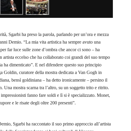
rità, Sgarbi ha preso la parola, parlando per un’ora e mezza
anni Demio. “La mia vita artistica ha sempre avuto una
te per far luce sulle zone d’ombra che ancor ci sono – ha
 artista eccelso che ha collaborato coi grandi del suo tempo
ia ha dimenticato”. E nel difendere questo suo principio
ega Goldin, curatore della mostra dedicata a Van Gogh in
diana, bensì goldiniana – ha detto ironicamente – persino il
 Una mostra scarna tra l’altro, su un soggetto trito e ritrito.
impressionisti fanno fare soldi e lì si è specializzato. Monet,
pore e le risate degli oltre 200 presenti”.
 Demio, Sgarbi ha raccontato il suo primo approccio all’artista