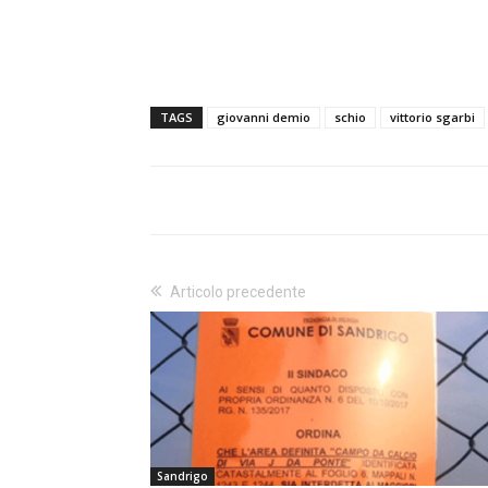
TAGS
giovanni demio
schio
vittorio sgarbi
Articolo precedente
Sandrigo