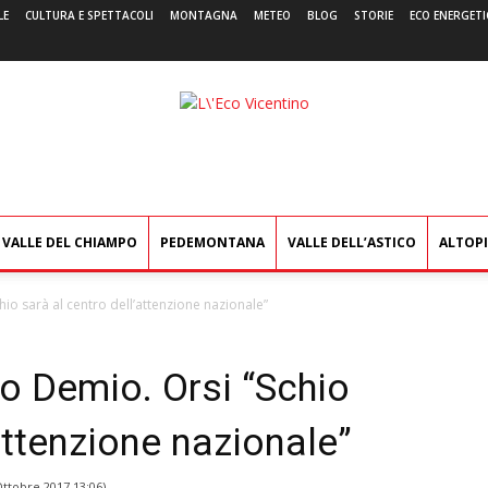
LE
CULTURA E SPETTACOLI
MONTAGNA
METEO
BLOG
STORIE
ECO ENERGETI
L'Eco
Vicentino
VALLE DEL CHIAMPO
PEDEMONTANA
VALLE DELL’ASTICO
ALTOP
chio sarà al centro dell’attenzione nazionale”
io Demio. Orsi “Schio
attenzione nazionale”
Ottobre 2017 13:06
)