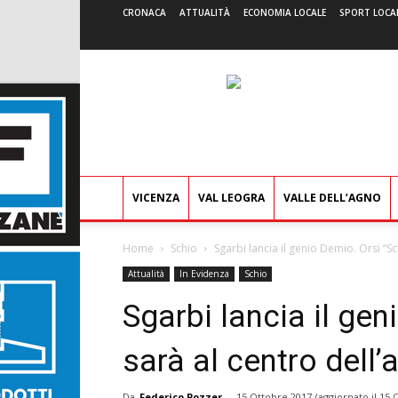
CRONACA
ATTUALITÀ
ECONOMIA LOCALE
SPORT LOCA
VICENZA
VAL LEOGRA
VALLE DELL’AGNO
Home
Schio
Sgarbi lancia il genio Demio. Orsi “S
Attualità
In Evidenza
Schio
Sgarbi lancia il gen
sarà al centro dell’
Da
Federico Pozzer
-
15 Ottobre 2017
(aggiornato il
15 