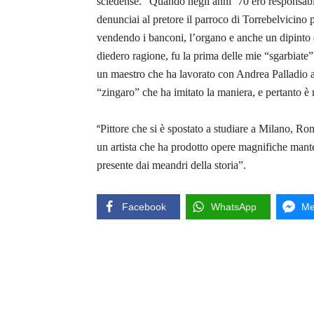
scledense. “Quando negli anni ‘70 ero responsabil
denunciai al pretore il parroco di Torrebelvicino 
vendendo i banconi, l’organo e anche un dipinto d
diedero ragione, fu la prima delle mie “sgarbiate
un maestro che ha lavorato con Andrea Palladio 
“zingaro” che ha imitato la maniera, e pertanto è 
“
Pittore che si è spostato a studiare a Milano, R
un artista che ha prodotto opere magnifiche mante
presente dai meandri della storia”.
Facebook
WhatsApp
Me