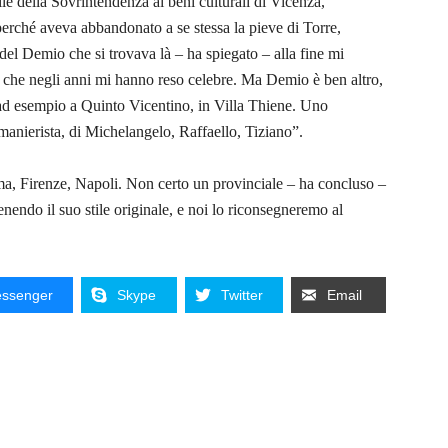
e della Sovrintendenza ai beni culturali di Vicenza,
perché aveva abbandonato a se stessa la pieve di Torre,
el Demio che si trovava là – ha spiegato – alla fine mi
” che negli anni mi hanno reso celebre. Ma Demio è ben altro,
ad esempio a Quinto Vicentino, in Villa Thiene. Uno
manierista, di Michelangelo, Raffaello, Tiziano”.
oma, Firenze, Napoli. Non certo un provinciale – ha concluso –
nendo il suo stile originale, e noi lo riconsegneremo al
ssenger
Skype
Twitter
Email