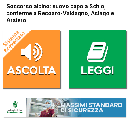
Soccorso alpino: nuovo capo a Schio,
conferme a Recoaro-Valdagno, Asiago e
Arsiero
Home
Schio
Attualità
In Evidenza
Schio
Soccorso alpino: nuovo capo
a Schio, conferme a Recoaro-
Valdagno, Asiago e Arsiero
Da
Redazione
13 Gennaio 2018
(aggiornato il
13 Gennaio 2018 22:33
)
ASCOLTA L'AUDIO