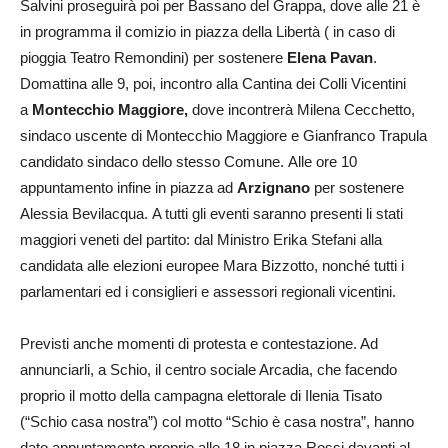
Salvini proseguirà poi per Bassano del Grappa, dove alle 21 è
in programma il comizio in piazza della Libertà ( in caso di
pioggia Teatro Remondini) per sostenere
Elena Pavan
.
Domattina alle 9, poi, incontro alla Cantina dei Colli Vicentini
a
Montecchio Maggiore,
dove incontrerà Milena Cecchetto,
sindaco uscente di Montecchio Maggiore e Gianfranco Trapula
candidato sindaco dello stesso Comune. Alle ore 10
appuntamento infine in piazza ad
Arzignano
per sostenere
Alessia Bevilacqua. A tutti gli eventi saranno presenti li stati
maggiori veneti del partito: dal Ministro Erika Stefani alla
candidata alle elezioni europee Mara Bizzotto, nonché tutti i
parlamentari ed i consiglieri e assessori regionali vicentini.
Previsti anche momenti di protesta e contestazione. Ad
annunciarli, a Schio, il centro sociale Arcadia, che facendo
proprio il motto della campagna elettorale di Ilenia Tisato
(“Schio casa nostra”) col motto “Schio è casa nostra”, hanno
dato appuntamento proprio alle 18 in piazza Rossi davanti al