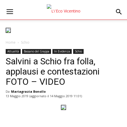
Home
Schio
Attualità
Bassano del Grappa
In Evidenza
Schio
Salvini a Schio fra folla,
applausi e contestazioni
FOTO – VIDEO
Da
Mariagrazia Bonollo
13 Maggio 2019
(aggiornato il
14 Maggio 2019 11:01
)