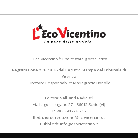
L’Eco Vicentino è una testata giornalistica
Registrazione n. 16/2016 del Registro Stampa del Tribunale di
Vicenza
Direttore Responsabile: Mariagrazia Bonollo
Editore: Valliland Radio srl
via Lago di Lugano 27 – 36015 Schio (VI)
P.Iva 03945720245
Redazione:
redazione@ecovicentino.it
Pubblicità:
info@ecovicentino.it