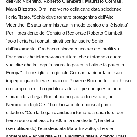
dell’Alto Vicentino,
Roberto Ciambetti, Maurizio Colman,
Mara Bizzotto
. Ora l’intervento della candidata scledense
Ilenia Tisato. “Schio deve tornare protagonista dell’Alto
Vicentino. È stata amministrata in modo tecnico e si è isolata”.
Per il presidente del Consiglio Regionale Roberto Ciambetti
“solo Ilenia ha i contatti giusti per far uscire Schio
dall’isolamento. Ora hanno bloccato una serie di profili su
Facebook che informavano sui temi che ci stanno a cuore,
vuol dire che la Lega fa paura, fa paura in Italia e fa paura in
Europa”. Il consigliere regionale Colman ha ricordato il suo
impegno quando era sindaco di Piovene Rocchette: “ho chiuso
un campo rom – ha gridato alla folla – perché questo fanno i
sindaci della Lega. Non abbiamo paura di nessuno, noi.
Nemmeno degli Orsi” ha chiosato riferendosi al primo
cittadino. “Con la Lega i clandestini tornano a casa loro, con
Renzi sono stati accolto 700 mila clandestini”, ha detto
(semplificando) l’eurodeputata Mara Bizzotto, che si è
soffermata – applaudita – sulla legittima difesa, citando i casi