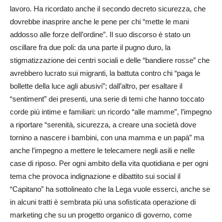
lavoro. Ha ricordato anche il secondo decreto sicurezza, che
dovrebbe inasprire anche le pene per chi “mette le mani
addosso alle forze dell’ordine”. Il suo discorso è stato un
oscillare fra due poli: da una parte il pugno duro, la
stigmatizzazione dei centri sociali e delle “bandiere rosse” che
avrebbero lucrato sui migranti, la battuta contro chi “paga le
bollette della luce agli abusivi”; dall’altro, per esaltare il
“sentiment” dei presenti, una serie di temi che hanno toccato
corde più intime e familiari: un ricordo “alle mamme”, l’impegno
a riportare “serenità, sicurezza, a creare una società dove
tornino a nascere i bambini, con una mamma e un papà” ma
anche l’impegno a mettere le telecamere negli asili e nelle
case di riposo. Per ogni ambito della vita quotidiana e per ogni
tema che provoca indignazione e dibattito sui social il
“Capitano” ha sottolineato che la Lega vuole esserci, anche se
in alcuni tratti è sembrata più una sofisticata operazione di
marketing che su un progetto organico di governo, come