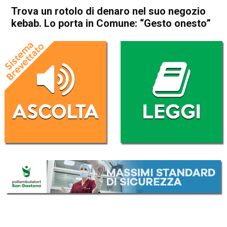
Trova un rotolo di denaro nel suo negozio
kebab. Lo porta in Comune: “Gesto onesto”
Home
Schio
Attualità
In Evidenza
Schio
Trova un rotolo di denaro nel
suo negozio kebab. Lo porta
in Comune: “Gesto onesto”
Da
Omar Dal Maso
25 Novembre 2019
(aggiornato il
25 Novembre 2019 17:43
)
ASCOLTA L'AUDIO