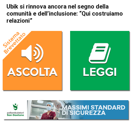
Ubik si rinnova ancora nel segno della
comunità e dell’inclusione: “Qui costruiamo
relazioni”
Home
Schio
Attualità
In Evidenza
Schio
Ubik si rinnova ancora nel
segno della comunità e
dell’inclusione: “Qui
costruiamo relazioni”
Da
Marco Zorzi
13 Settembre 2025
(aggiornato il
15 Settembre 2025 23:38
)