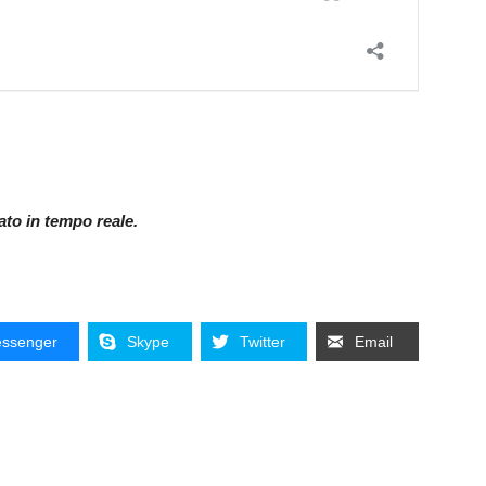
nato in tempo reale.
ssenger
Skype
Twitter
Email