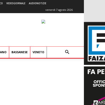
CO
VIDEOGIORNALE
AUDIONOTIZIE
venerdì 7 agosto 2026
IANO
BASSANESE
VENETO