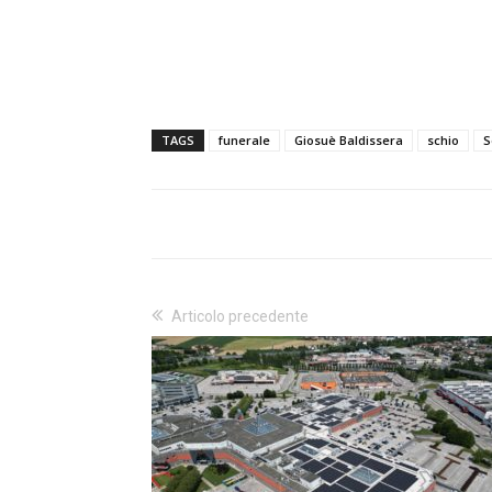
TAGS
funerale
Giosuè Baldissera
schio
S
Articolo precedente