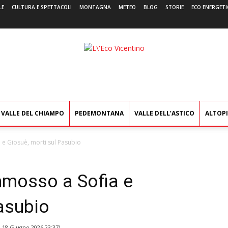
LE
CULTURA E SPETTACOLI
MONTAGNA
METEO
BLOG
STORIE
ECO ENERGETI
L'Eco
Vicentino
VALLE DEL CHIAMPO
PEDEMONTANA
VALLE DELL’ASTICO
ALTOP
 e Giosuè, morti sul Pasubio
mmosso a Sofia e
asubio
l
18 Giugno 2026 23:37
)