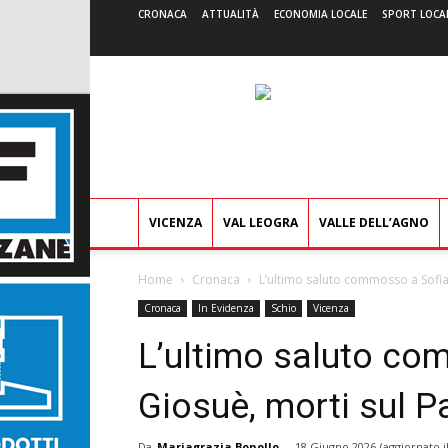
CRONACA
ATTUALITÀ
ECONOMIA LOCALE
SPORT LOCA
VICENZA
VAL LEOGRA
VALLE DELL’AGNO
Home
Cronaca
L’ultimo saluto commosso a Sofia
Cronaca
In Evidenza
Schio
Vicenza
L’ultimo saluto co
Giosuè, morti sul P
Da
Mariagrazia Bonollo
-
18 Giugno 2026
(aggiornato i