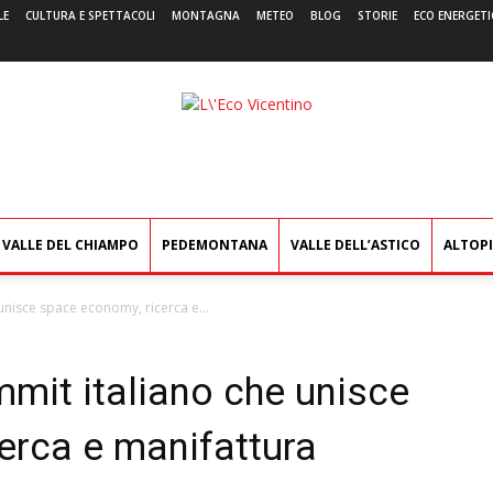
LE
CULTURA E SPETTACOLI
MONTAGNA
METEO
BLOG
STORIE
ECO ENERGETI
L'Eco
Vicentino
VALLE DEL CHIAMPO
PEDEMONTANA
VALLE DELL’ASTICO
ALTOP
unisce space economy, ricerca e...
mmit italiano che unisce
erca e manifattura