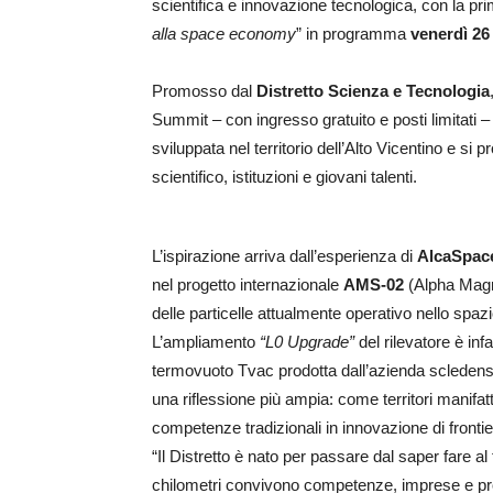
scientifica e innovazione tecnologica, con la prim
alla space economy
” in programma
venerdì 26
Promosso dal
Distretto Scienza e Tecnologia
Summit – con ingresso gratuito e posti limitati 
sviluppata nel territorio dell’Alto Vicentino e 
scientifico, istituzioni e giovani talenti.
L’ispirazione arriva dall’esperienza di
AlcaSpac
nel progetto internazionale
AMS-02
(Alpha Magne
delle particelle attualmente operativo nello spazi
L’ampliamento
“L0 Upgrade”
del rilevatore è in
termovuoto Tvac prodotta dall’azienda scledens
una riflessione più ampia: come territori manifa
competenze tradizionali in innovazione di frontie
“Il Distretto è nato per passare dal saper fare al
chilometri convivono competenze, imprese e pro