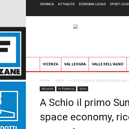
CRONACA
ATTUALITÀ
ECONOMIA LOCALE
SPORT LOCA
VICENZA
VAL LEOGRA
VALLE DELL’AGNO
Home
Schio
A Schio il primo Summit italiano che 
Attualità
In Evidenza
Schio
A Schio il primo Su
space economy, ric