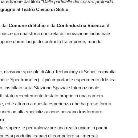
a edizione dal titolo “
Dalle particelle del cosmo profondo
 giugno
al
Teatro Civico di Schio
.
, dal
Comune di Schio
e da
Confindustria Vicenza
, il
– nasce da una storia concreta di innovazione industriale
si propone come luogo di confronto tra imprese, mondo
e
, divisione spaziale di Alca Technology di Schio, coinvolta
tic Spectrometer), il più importante esperimento di fisica
o, installato sulla Stazione Spaziale Internazionale.
fatti stato recentemente testato proprio in una camera
e, ed è attorno a questa esperienza che ha preso forma
tturieri ad alta specializzazione possano trasformare
ra.
 far sapere, e per valorizzare una realtà unica: in pochi
cessi produttivi capaci di competere sui mercati