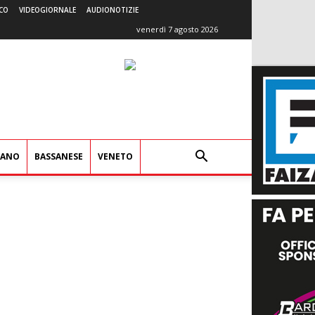
CO
VIDEOGIORNALE
AUDIONOTIZIE
venerdì 7 agosto 2026
IANO
BASSANESE
VENETO