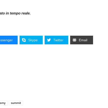
nato in tempo reale.
ssenger
Skype
Twitter
Email
nomy
summit