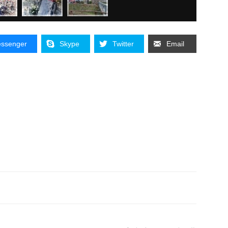
ssenger
Skype
Twitter
Email