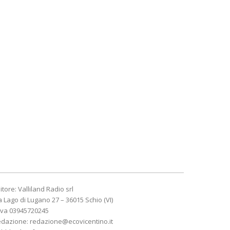
itore: Valliland Radio srl
a Lago di Lugano 27 – 36015 Schio (VI)
Iva 03945720245
edazione:
redazione@ecovicentino.it