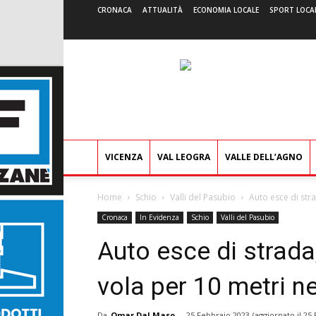
CRONACA
ATTUALITÀ
ECONOMIA LOCALE
SPORT LOCA
VICENZA
VAL LEOGRA
VALLE DELL’AGNO
Home
Schio
Valli del Pasubio
Auto esce di stra
Cronaca
In Evidenza
Schio
Valli del Pasubio
Auto esce di strada
vola per 10 metri ne
Da
Omar Dal Maso
-
25 Febbraio 2023
(aggiornato il
25 