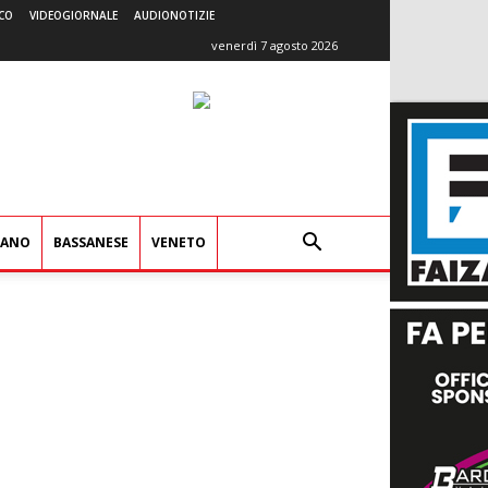
CO
VIDEOGIORNALE
AUDIONOTIZIE
venerdì 7 agosto 2026
IANO
BASSANESE
VENETO