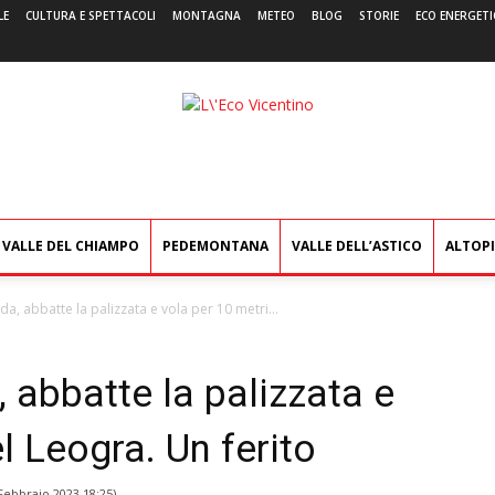
LE
CULTURA E SPETTACOLI
MONTAGNA
METEO
BLOG
STORIE
ECO ENERGETI
L'Eco
Vicentino
VALLE DEL CHIAMPO
PEDEMONTANA
VALLE DELL’ASTICO
ALTOP
da, abbatte la palizzata e vola per 10 metri...
, abbatte la palizzata e
l Leogra. Un ferito
Febbraio 2023 18:25
)