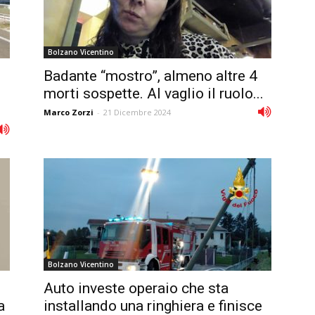
Bolzano Vicentino
Badante “mostro”, almeno altre 4
morti sospette. Al vaglio il ruolo...
Marco Zorzi
-
21 Dicembre 2024
Bolzano Vicentino
Auto investe operaio che sta
a
installando una ringhiera e finisce