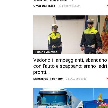
Omar Dal Maso
-
29 Febbraio 2024
Bolzano Vicentino
Vedono i lampeggianti, sbandano
con l’auto e scappano: erano ladri
pronti...
Mariagrazia Bonollo
-
26 Ottobre 2023