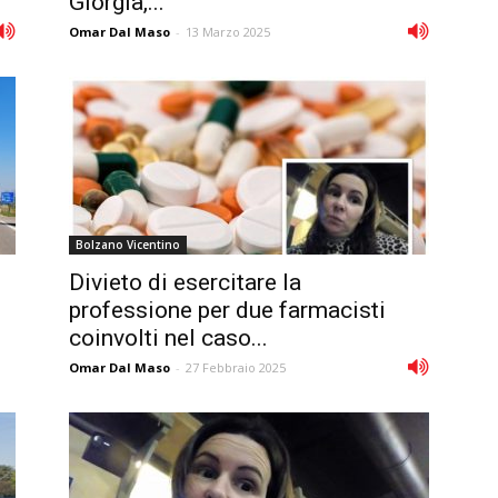
Giorgia,...
Omar Dal Maso
-
13 Marzo 2025
Bolzano Vicentino
Divieto di esercitare la
professione per due farmacisti
coinvolti nel caso...
Omar Dal Maso
-
27 Febbraio 2025