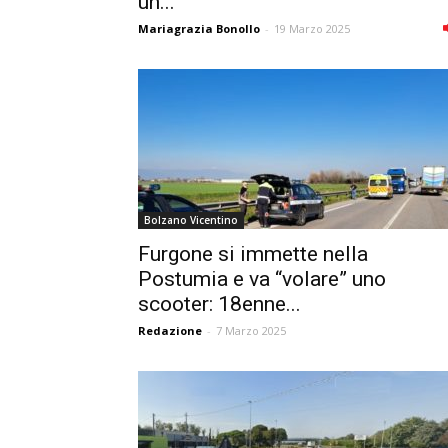
un...
Mariagrazia Bonollo
-
19 Marzo 2025
Bolzano Vicentino
Furgone si immette nella
Postumia e va “volare” uno
scooter: 18enne...
Redazione
-
7 Marzo 2025