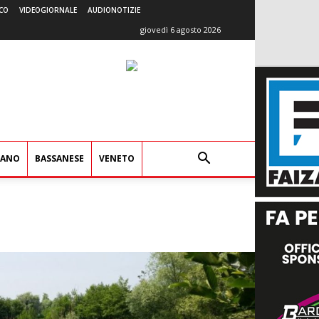
CO
VIDEOGIORNALE
AUDIONOTIZIE
giovedì 6 agosto 2026
IANO
BASSANESE
VENETO