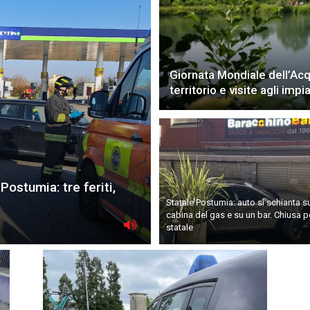
Giornata Mondiale dell’Acqu
territorio e visite agli impia
Postumia: tre feriti,
Statale Postumia: auto si schianta s
cabina del gas e su un bar. Chiusa pe
statale