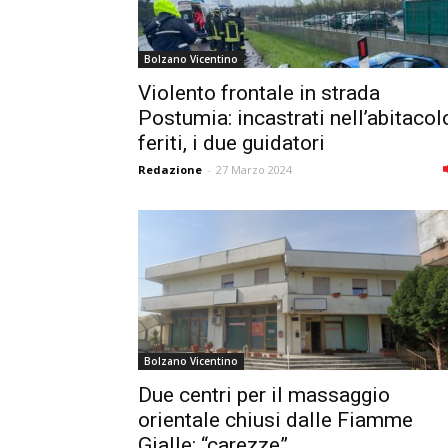
Bolzano Vicentino
Violento frontale in strada
Postumia: incastrati nell’abitacol
feriti, i due guidatori
Redazione
-
27 Marzo 2024
Bolzano Vicentino
Due centri per il massaggio
orientale chiusi dalle Fiamme
Gialle: “carezze”...