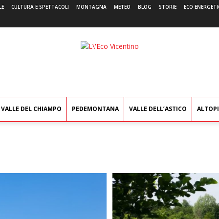
LE
CULTURA E SPETTACOLI
MONTAGNA
METEO
BLOG
STORIE
ECO ENERGETI
L'Eco
Vicentino
VALLE DEL CHIAMPO
PEDEMONTANA
VALLE DELL’ASTICO
ALTOP