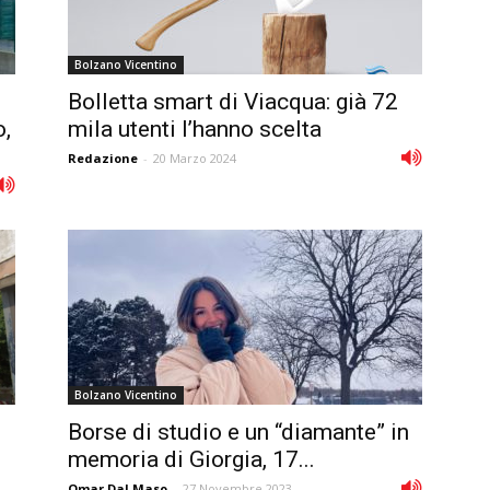
Bolzano Vicentino
Bolletta smart di Viacqua: già 72
o,
mila utenti l’hanno scelta
Redazione
-
20 Marzo 2024
Bolzano Vicentino
Borse di studio e un “diamante” in
memoria di Giorgia, 17...
Omar Dal Maso
-
27 Novembre 2023