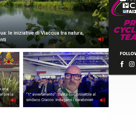
a: le iniziative di Viacqua tra natura,
nti
u una
r ore la
“1° avvertimento”: busta con proiettile al
sindaco Cracco. Indagano i carabinieri