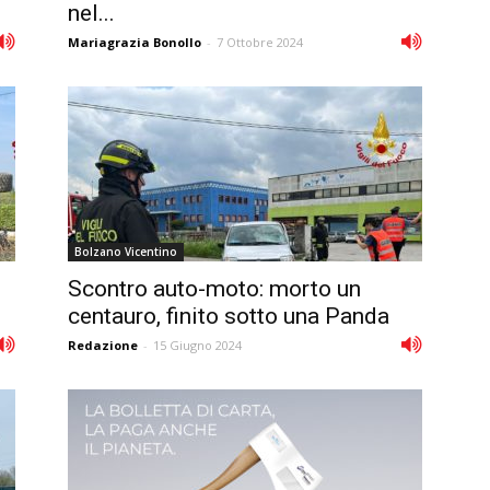
nel...
Mariagrazia Bonollo
-
7 Ottobre 2024
Bolzano Vicentino
Scontro auto-moto: morto un
centauro, finito sotto una Panda
Redazione
-
15 Giugno 2024