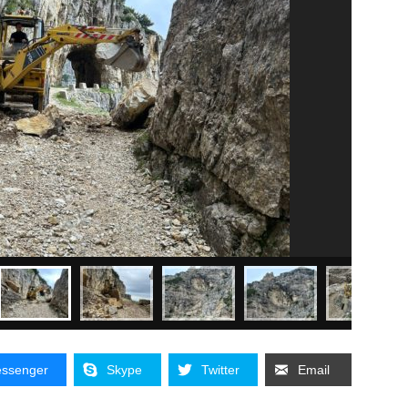
ssenger
Skype
Twitter
Email