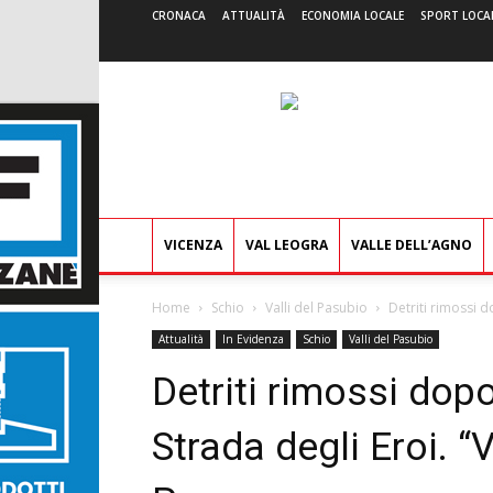
CRONACA
ATTUALITÀ
ECONOMIA LOCALE
SPORT LOCA
VICENZA
VAL LEOGRA
VALLE DELL’AGNO
Home
Schio
Valli del Pasubio
Detriti rimossi do
Attualità
In Evidenza
Schio
Valli del Pasubio
Detriti rimossi dopo
Strada degli Eroi. “V