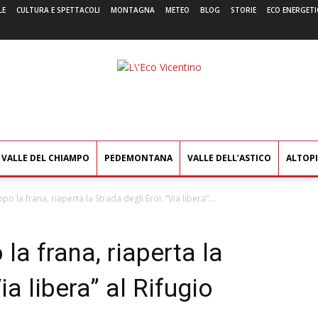
LE
CULTURA E SPETTACOLI
MONTAGNA
METEO
BLOG
STORIE
ECO ENERGETI
L'Eco
Vicentino
VALLE DEL CHIAMPO
PEDEMONTANA
VALLE DELL’ASTICO
ALTOP
po la frana, riaperta la Strada degli Eroi. “Via libera”...
 la frana, riaperta la
ia libera” al Rifugio