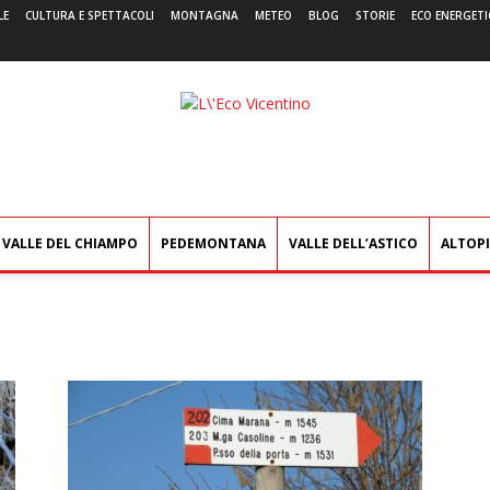
LE
CULTURA E SPETTACOLI
MONTAGNA
METEO
BLOG
STORIE
ECO ENERGETI
L'Eco
Vicentino
VALLE DEL CHIAMPO
PEDEMONTANA
VALLE DELL’ASTICO
ALTOP