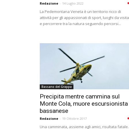
Redazione
-
14 Luglio 2022
La Pedemontana Veneta è un territorio ricco di
attività per gli appassionati di sport, luoghi da visit
e percorrere tra la natura seguendo percorsi...
Bassano del Grappa
Precipita mentre cammina sul
Monte Cola, muore escursionista
bassanese
Redazione
-
19 Ottobre 2017
Una camminata, assieme agli amici, risultata fatale.