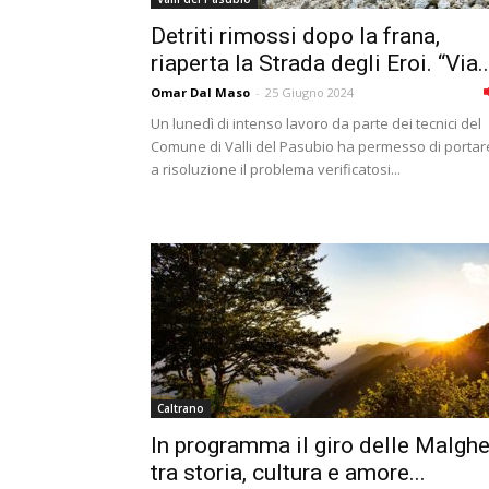
Detriti rimossi dopo la frana,
riaperta la Strada degli Eroi. “Via..
Omar Dal Maso
-
25 Giugno 2024
Un lunedì di intenso lavoro da parte dei tecnici del
Comune di Valli del Pasubio ha permesso di portar
a risoluzione il problema verificatosi...
Caltrano
In programma il giro delle Malgh
tra storia, cultura e amore...