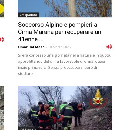
Crespadoro
Soccorso Alpino e pompieri a
Cima Marana per recuperare un
41enne....
Omar Dal Maso
-
20 Marzo 2025
l
Si era concesso una giornata nella natura e in quota,
approfittando del clima favorevole di ormai quasi
inizio primavera. Senza preoccuparsi però di
studiare...
Val Liona