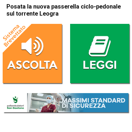
Posata la nuova passerella ciclo-pedonale
sul torrente Leogra
Home
Schio
Valli del Pasubio
Attualità
In Evidenza
Schio
Valli del Pasubio
Posata la nuova passerella
ciclo-pedonale sul torrente
Leogra
Da
Redazione
10 Maggio 2019
(aggiornato il
10 Maggio 2019 19:13
)
ASCOLTA L'AUDIO