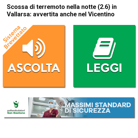
Scossa di terremoto nella notte (2.6) in
Vallarsa: avvertita anche nel Vicentino
Home
Schio
Valli del Pasubio
Cronaca
In Evidenza
Schio
Valli del Pasubio
Scossa di terremoto nella
notte (2.6) in Vallarsa:
avvertita anche nel Vicentino
Da
Mariagrazia Bonollo
7 Maggio 2025
(aggiornato il
7 Maggio 2025 11:54
)
ASCOLTA L'AUDIO