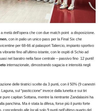
a a metà dell’opera che con due match point a disposizione.
men
, con in palio un unico pass per la Final Six che
 vicentine per 68-66 al palasport Taliercio, impianto sportivo
ibrante fino all’ultimo istante, con le ospiti di Schio ad
asi nel baratro nella fase centrale – passivo fino 12 punti!
neto
internazionale, dimostrando sagacia e intensità negli
ione delle tiratrici scelte da 3 punti, con il 50% (9 canestri
 Laguna, sul “pasticcione” invece dalla lunetta e sui tiri
e pure capitan Sottana, mentre la rientrante Zandalasini ha
a panchina. Ma è stata la difesa, forse più il punto forte
 concedendo alle locali solo 9 punti nell’ultimo quarto del