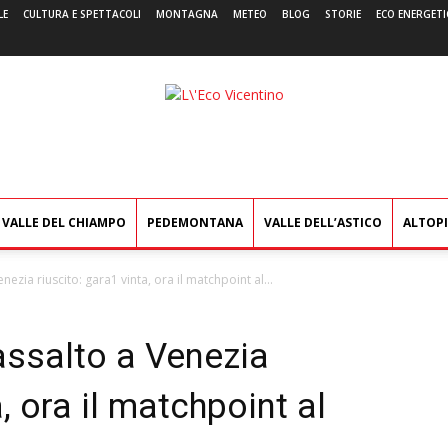
LE
CULTURA E SPETTACOLI
MONTAGNA
METEO
BLOG
STORIE
ECO ENERGETI
L'Eco
Vicentino
VALLE DEL CHIAMPO
PEDEMONTANA
VALLE DELL’ASTICO
ALTOP
nezia riuscito: gara1 vinta, ora il matchpoint al...
assalto a Venezia
a, ora il matchpoint al