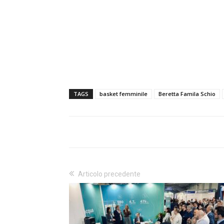
TAGS
basket femminile
Beretta Famila Schio
Articolo precedente