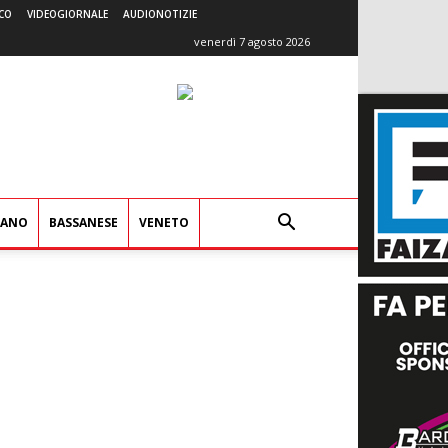
CO
VIDEOGIORNALE
AUDIONOTIZIE
venerdì 7 agosto 2026
IANO
BASSANESE
VENETO