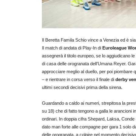
Il Beretta Famila Schio vince a Venezia ed è si
Il match di andata di Play-In di
Euroleague Wo
assegnerà il titolo europeo, se lo aggiudicano le
di casa delle orogranata dell’Umana Reyer. Gara v
approcciare meglio al duello, per poi piombare qu
– e rientrare in corsa verso il finale di
derby ve
ultimi secondi decisivi prima della sirena.
Guardando a caldo ai numeri, strepitosa la prestaz
su 18) che di fatto tengono a galla le arancioni in
ordinari. In doppia cifra Shepard, Laksa, Conde 
dato man forte alle compagne per gara 1 solo dall
delle orogranata, a colpire nel momento decisivo,