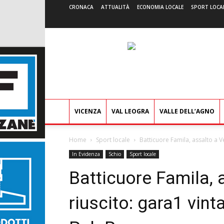
CRONACA
ATTUALITÀ
ECONOMIA LOCALE
SPORT LOCA
VICENZA
VAL LEOGRA
VALLE DELL’AGNO
Home
Sport locale
Batticuore Famila, assalto a Ve
In Evidenza
Schio
Sport locale
Batticuore Famila, 
riuscito: gara1 vint