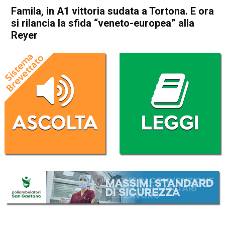
Famila, in A1 vittoria sudata a Tortona. E ora
si rilancia la sfida “veneto-europea” alla
Reyer
Home
Sport locale
In Evidenza
Schio
Sport locale
Famila, in A1 vittoria sudata
a Tortona. E ora si rilancia la
sfida “veneto-europea” alla
Reyer
Da
Omar Dal Maso
23 Febbraio 2026
(aggiornato il
23 Febbraio 2026 19:34
)