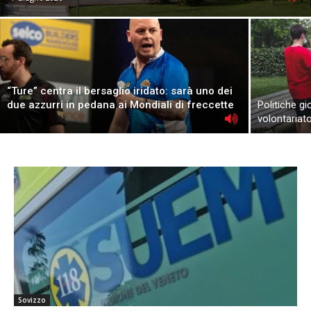
“Ture” centra il bersaglio iridato: sarà uno dei
due azzurri in pedana ai Mondiali di freccette
Politiche gio
volontariat
Sovizzo