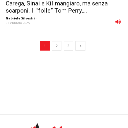
Carega, Sinai e Kilimangiaro, ma senza
scarponi. Il “folle” Tom Perry,...
Gabriele Silvestri
-
9 Febbraio 2025
1
2
3