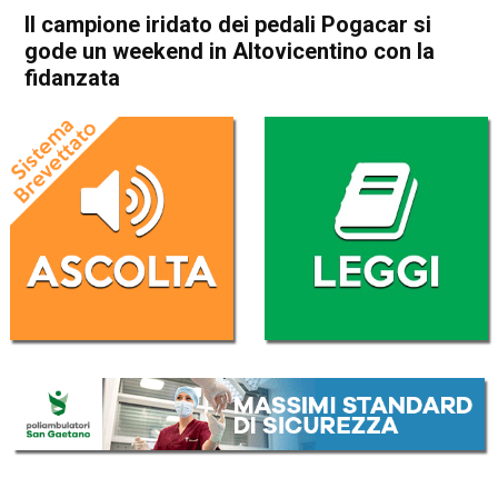
Il campione iridato dei pedali Pogacar si
gode un weekend in Altovicentino con la
fidanzata
Home
Sport locale
In Evidenza
Schio
Sport locale
Valdagno
Valli del Pasubio
Il campione iridato dei pedali
Pogacar si gode un weekend
in Altovicentino con la
fidanzata
Da
Omar Dal Maso
11 Novembre 2024
(aggiornato il
11 Novembre 2024 21:08
)