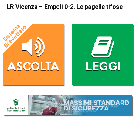
LR Vicenza – Empoli 0-2. Le pagelle tifose
Home
Sport locale
Blog
In Evidenza
Sport locale
LR Vicenza – Empoli 0-2. Le
pagelle tifose
Da
Francesco Cicchelero
14 Marzo 2021
(aggiornato il
14 Marzo 2021 19:39
)
ASCOLTA L'AUDIO
Lettore
00:00
00:00