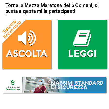
Torna la Mezza Maratona dei 6 Comuni, si
punta a quota mille partecipanti
Home
Sport locale
In Evidenza
Schio
Malo
Marano Vicentino
San Vito di Leguzzano
Sport locale
Thiene
Villaverla
Torna la Mezza Maratona dei
6 Comuni, si punta a quota
mille partecipanti
Da
Redazione
10 Ottobre 2018
(aggiornato il
10 Ottobre 2018 16:29
)