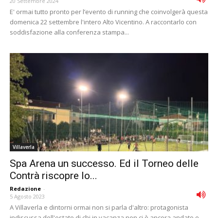
20 Settembre 2024
E' ormai tutto pronto per l’evento di running che coinvolgerà questa
domenica 22 settembre l'intero Alto Vicentino. A raccontarlo con
soddisfazione alla conferenza stampa...
Villaverla
Spa Arena un successo. Ed il Torneo delle
Contrà riscopre lo...
Redazione
-
5 Agosto 2023
A Villaverla e dintorni ormai non si parla d'altro: protagonista
indiscussa dell'estate di chi in vacanza non ci è ancora andato e