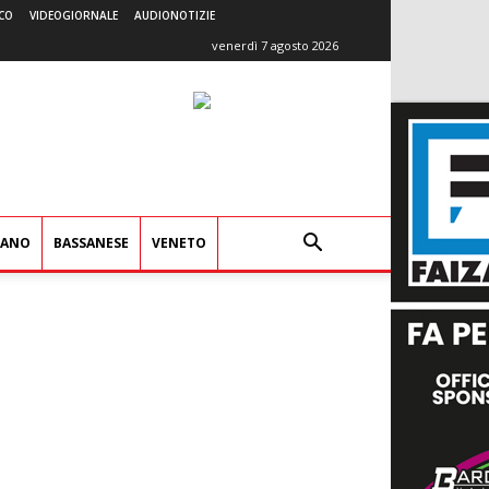
CO
VIDEOGIORNALE
AUDIONOTIZIE
venerdì 7 agosto 2026
IANO
BASSANESE
VENETO