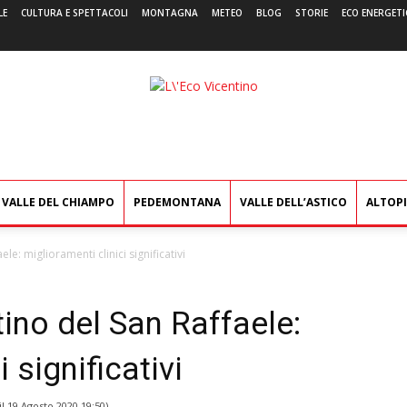
LE
CULTURA E SPETTACOLI
MONTAGNA
METEO
BLOG
STORIE
ECO ENERGETI
L'Eco
Vicentino
VALLE DEL CHIAMPO
PEDEMONTANA
VALLE DELL’ASTICO
ALTOP
le: miglioramenti clinici significativi
tino del San Raffaele:
 significativi
il
19 Agosto 2020 19:50
)