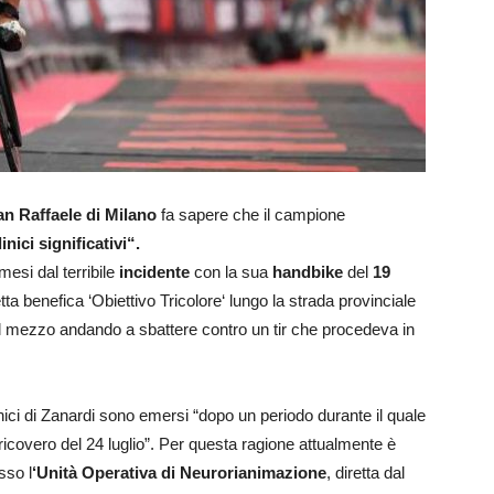
n Raffaele di Milano
fa sapere che il campione
nici significativi“.
esi dal terribile
incidente
con la sua
handbike
del
19
tta benefica ‘Obiettivo Tricolore‘ lungo la strada provinciale
del mezzo andando a sbattere contro un tir che procedeva in
inici di Zanardi sono emersi “dopo un periodo durante il quale
 ricovero del 24 luglio”. Per questa ragione attualmente è
sso l
‘Unità Operativa di Neurorianimazione
, diretta dal