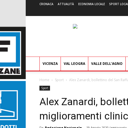
CRONACA
ATTUALITÀ
ECONOMIA LOCALE
SPORT LOCA
VICENZA
VAL LEOGRA
VALLE DELL’AGNO
Home
Sport
Alex Zanardi, bollettino del San Raffae
Sport
Alex Zanardi, bollet
miglioramenti clinici
Da
Redazione Nazionale
-
19 Agosto 2020
(aggiornato 