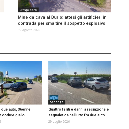
Crespadoro
Mine da cava al Durlo: attesi gli artificieri in
contrada per smaltire il sospetto esplosivo
19 Agosto 2020
Sandrigo
a due auto, 36enne
Quattro feriti e danni a recinzione e
n codice giallo
segnaletica nell’urto fra due auto
6
29 Luglio 2026