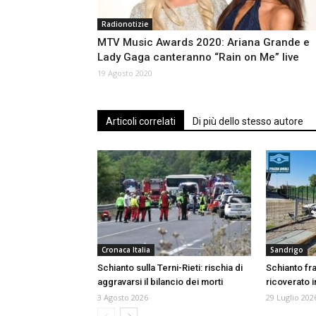
Radionotizie
MTV Music Awards 2020: Ariana Grande e
Lady Gaga canteranno “Rain on Me” live
19 Agosto 2020
Articoli correlati
Di più dello stesso autore
Cronaca Italia
Sandrigo
Schianto sulla Terni-Rieti: rischia di
Schianto fr
aggravarsi il bilancio dei morti
ricoverato i
3 Agosto 2026
29 Luglio 202