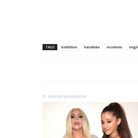
TAGS
bollettino
handbike
incidente
migl
Articolo precedente