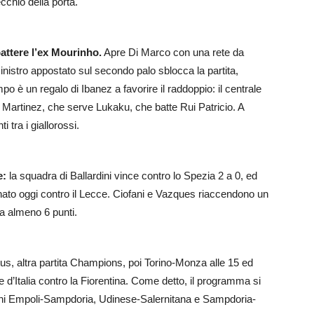
ecchio della porta.
battere l’ex Mourinho.
Apre Di Marco con una rete da
sinistro appostato sul secondo palo sblocca la partita,
 è un regalo di Ibanez a favorire il raddoppio: il centrale
o Martinez, che serve Lukaku, che batte Rui Patricio. A
i tra i giallorossi.
e:
la squadra di Ballardini vince contro lo Spezia 2 a 0, ed
egnato oggi contro il Lecce. Ciofani e Vazques riaccendono un
na almeno 6 punti.
tus, altra partita Champions, poi Torino-Monza alle 15 ed
e d’Italia contro la Fiorentina. Come detto, il programma si
ni Empoli-Sampdoria, Udinese-Salernitana e Sampdoria-