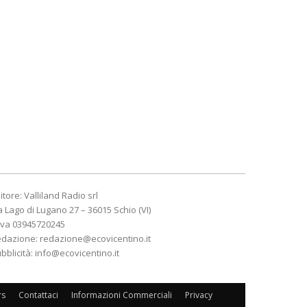
itore: Valliland Radio srl
a Lago di Lugano 27 – 36015 Schio (VI)
Iva 03945720245
edazione:
redazione@ecovicentino.it
bblicità:
info@ecovicentino.it
rs
Contattaci
Informazioni Commerciali
Privacy