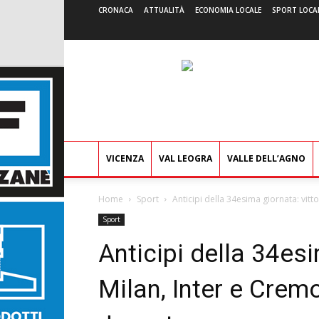
CRONACA
ATTUALITÀ
ECONOMIA LOCALE
SPORT LOCA
VICENZA
VAL LEOGRA
VALLE DELL’AGNO
Home
Sport
Anticipi della 34esima giornata: vitt
Sport
Anticipi della 34esi
Milan, Inter e Crem