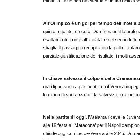
minuti la Lazio non ha effettuato un tiro nello sp
All’Olimpico è un gol per tempo dell’Inter a 
quinto a quinto, cross di Dumfries ed il laterale 
esattamente come all’andata, e nel secondo tempo
sbaglia il passaggio recapitando la palla Lautar
parziale giustificazione del risultato, i molti assent
In chiave salvezza il colpo è della Cremones
ora i liguri sono a pari punti con il Verona imp
lumicino di speranza per la salvezza, ora lonta
Nelle partite di oggi,
l’Atalanta riceve la Juven
alle 18 festa al ‘Maradona’ per il Napoli campion
chiude oggi con Lecce-Verona alle 2045. Doma