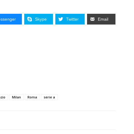
ssenger
Skype
Twitter
Email
azio
Milan
Roma
serie a