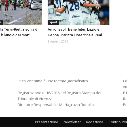
a
Sport
a Terni-Rieti: rischia di
Amichevoli: bene Inter, Lazio e
l bilancio dei morti
Genoa. Pari tra Fiorentina e Real
6
2 Agosto 2026
L’Eco Vicentino è una testata giornalistica
Ed
vi
Registrazione n. 16/2016 del Registro Stampa del
P.
Tribunale di Vicenza
R
Direttore Responsabile: Mariagrazia Bonollo
Pu
Presentazione
Newsletter
Redazione
Contributo