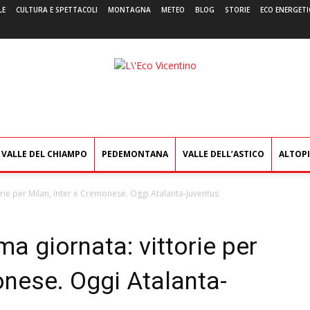
LE
CULTURA E SPETTACOLI
MONTAGNA
METEO
BLOG
STORIE
ECO ENERGETI
L'Eco
Vicentino
VALLE DEL CHIAMPO
PEDEMONTANA
VALLE DELL’ASTICO
ALTOP
orie per Milan, Inter e Cremonese. Oggi Atalanta-Juventus
ma giornata: vittorie per
onese. Oggi Atalanta-