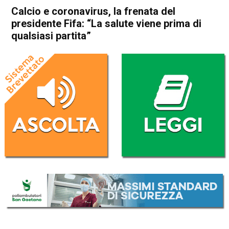
Calcio e coronavirus, la frenata del
presidente Fifa: “La salute viene prima di
qualsiasi partita”
Home
Sport
Sport
Calcio e coronavirus, la
frenata del presidente Fifa:
“La salute viene prima di
qualsiasi partita”
Da
Redazione Nazionale
11 Aprile 2020
(aggiornato il
11 Aprile 2020 14:18
)