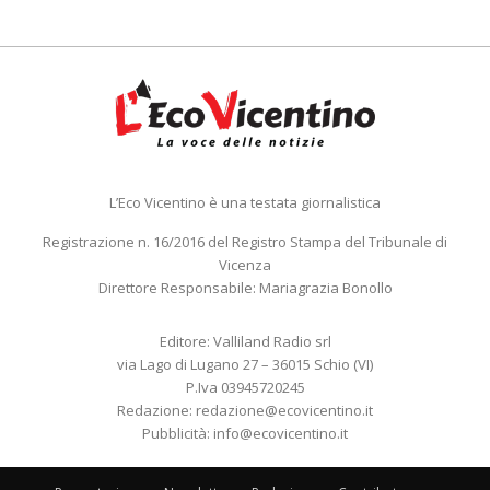
L’Eco Vicentino è una testata giornalistica
Registrazione n. 16/2016 del Registro Stampa del Tribunale di
Vicenza
Direttore Responsabile: Mariagrazia Bonollo
Editore: Valliland Radio srl
via Lago di Lugano 27 – 36015 Schio (VI)
P.Iva 03945720245
Redazione:
redazione@ecovicentino.it
Pubblicità:
info@ecovicentino.it