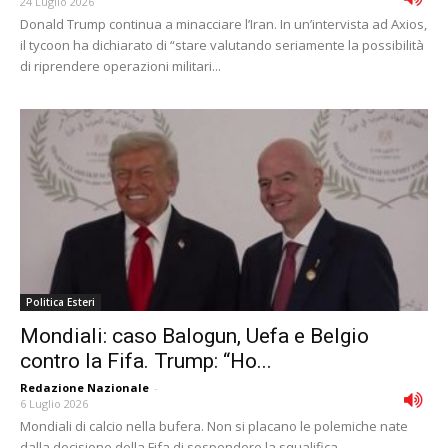
24 Luglio 2026
Donald Trump continua a minacciare l’Iran. In un’intervista ad Axios,
il tycoon ha dichiarato di “stare valutando seriamente la possibilità
di riprendere operazioni militari...
Politica Esteri
Mondiali: caso Balogun, Uefa e Belgio
contro la Fifa. Trump: “Ho...
Redazione Nazionale
-
6 Luglio 2026
Mondiali di calcio nella bufera. Non si placano le polemiche nate
dalla decisione della Fifa di sospendere la squalifica