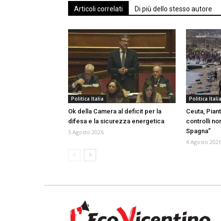
Articoli correlati
Di più dello stesso autore
Politica Italia
Politica Itali
Ok della Camera al deficit per la
Ceuta, Piant
difesa e la sicurezza energetica
controlli no
Spagna”
5 Agosto 2026
4 Agosto 202