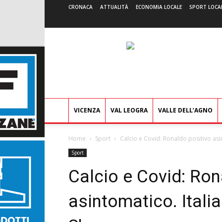
CRONACA
ATTUALITÀ
ECONOMIA LOCALE
SPORT LOCA
VICENZA
VAL LEOGRA
VALLE DELL’AGNO
Home
Sport
Calcio e Covid: Ronaldo positivo asin
Sport
Calcio e Covid: Ron
asintomatico. Italia