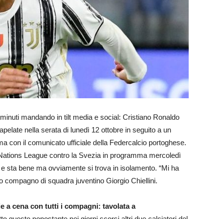
i minuti mandando in tilt media e social: Cristiano Ronaldo
apelate nella serata di lunedì 12 ottobre in seguito a un
a con il comunicato ufficiale della Federcalcio portoghese.
i Nations League contro la Svezia in programma mercoledì
co e sta bene ma ovviamente si trova in isolamento. “Mi ha
suo compagno di squadra juventino Giorgio Chiellini.
e a cena con tutti i compagni: tavolata a
tto questo nonostante nei giorni scorsi altri due calciatori del