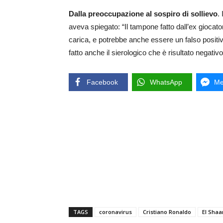
Dalla preoccupazione al sospiro di sollievo
.
aveva spiegato: “Il tampone fatto dall’ex giocat
carica, e potrebbe anche essere un falso positiv
fatto anche il sierologico che è risultato negativ
Facebook
WhatsApp
Me
TAGS
coronavirus
Cristiano Ronaldo
El Sha