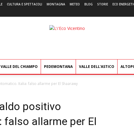
LE
CULTURA E SPETTACOLI
MONTAGNA
METEO
BLOG
STORIE
ECO ENERGETI
L'Eco
Vicentino
VALLE DEL CHIAMPO
PEDEMONTANA
VALLE DELL’ASTICO
ALTOP
tomatico. Italia: falso allarme per El Shaarawy
aldo positivo
: falso allarme per El