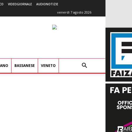
CO
VIDEOGIORNALE
AUDIONOTIZIE
venerdì 7 agosto 2026
IANO
BASSANESE
VENETO