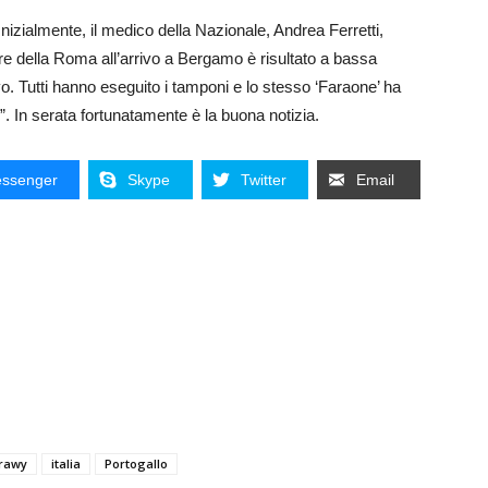
 Inizialmente, il medico della Nazionale, Andrea Ferretti,
ore della Roma all’arrivo a Bergamo è risultato a bassa
o. Tutti hanno eseguito i tamponi e lo stesso ‘Faraone’ ha
o”. In serata fortunatamente è la buona notizia.
ssenger
Skype
Twitter
Email
arawy
italia
Portogallo