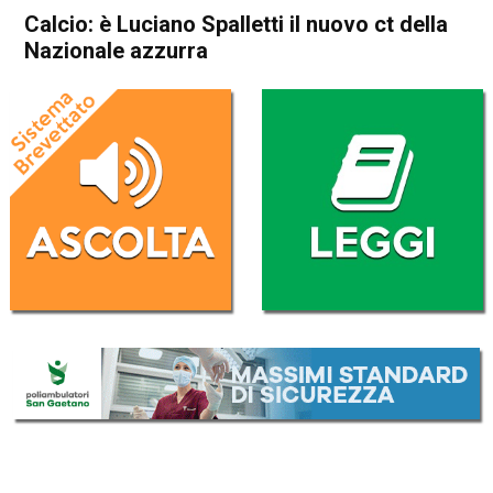
Calcio: è Luciano Spalletti il nuovo ct della
Nazionale azzurra
Home
Sport
Sport
Calcio: è Luciano Spalletti il
nuovo ct della Nazionale
azzurra
Da
Redazione Nazionale
19 Agosto 2023
(aggiornato il
19 Agosto 2023 23:27
)
ASCOLTA L'AUDIO