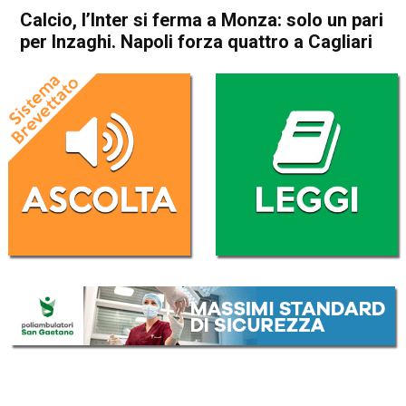
Calcio, l’Inter si ferma a Monza: solo un pari
per Inzaghi. Napoli forza quattro a Cagliari
Home
Sport
Sport
Calcio, l’Inter si ferma a
Monza: solo un pari per
Inzaghi. Napoli forza quattro
a Cagliari
Da
Redazione Nazionale
16 Settembre 2024
(aggiornato il
16 Settembre 2024 11:53
)