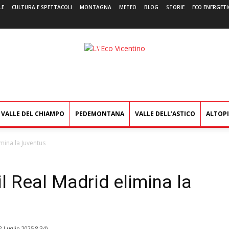
LE
CULTURA E SPETTACOLI
MONTAGNA
METEO
BLOG
STORIE
ECO ENERGETI
L'Eco
Vicentino
VALLE DEL CHIAMPO
PEDEMONTANA
VALLE DELL’ASTICO
ALTOP
mina la Juventus
il Real Madrid elimina la
2 Luglio 2025 8:34
)