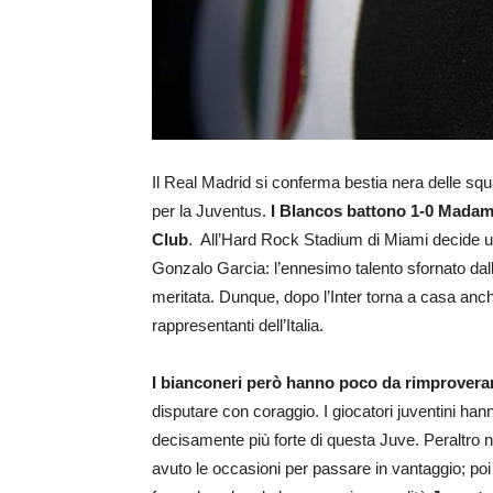
Il Real Madrid si conferma bestia nera delle squad
per la Juventus.
I Blancos battono 1-0 Madama 
Club
. All’Hard Rock Stadium di Miami decide u
Gonzalo Garcia: l’ennesimo talento sfornato dalla
meritata. Dunque, dopo l’Inter torna a casa anc
rappresentanti dell’Italia.
I bianconeri però hanno poco da rimproverar
disputare con coraggio. I giocatori juventini han
decisamente più forte di questa Juve. Peraltro n
avuto le occasioni per passare in vantaggio; poi 