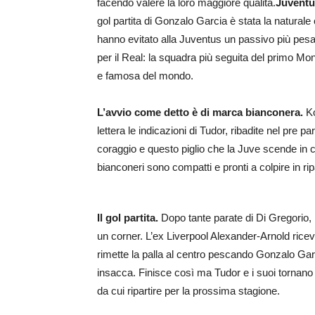
facendo valere la loro maggiore qualità.
Juventus
gol partita di Gonzalo Garcia è stata la natural
hanno evitato alla Juventus un passivo più pesante
per il Real: la squadra più seguita del primo Mond
e famosa del mondo.
L’avvio come detto è di marca bianconera.
Ko
lettera le indicazioni di Tudor, ribadite nel pre p
coraggio e questo piglio che la Juve scende in c
bianconeri sono compatti e pronti a colpire in ri
Il gol partita.
Dopo tante parate di Di Gregorio, il
un corner. L’ex Liverpool Alexander-Arnold riceve
rimette la palla al centro pescando Gonzalo Garcia
insacca. Finisce così ma Tudor e i suoi tornano
da cui ripartire per la prossima stagione.