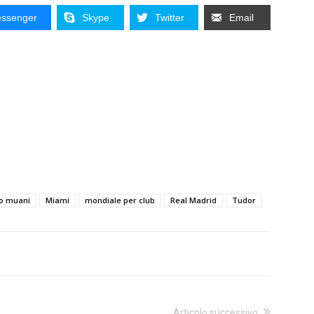
ssenger
Skype
Twitter
Email
lo muani
Miami
mondiale per club
Real Madrid
Tudor
Articolo successivo