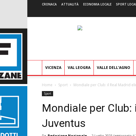
CRONACA
ATTUALITÀ
ECONOMIA LOCALE
SPORT LOCA
VICENZA
VAL LEOGRA
VALLE DELL’AGNO
Home
Sport
Mondiale per Club: il Real Madrid eli
Sport
Mondiale per Club: 
Juventus
Da
Redazione Nazionale
-
2 Luglio 2025
(aggiornato il