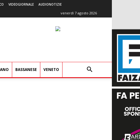
CO
VIDEOGIORNALE
AUDIONOTIZIE
venerdì 7 agosto 2026
IANO
BASSANESE
VENETO