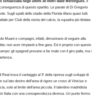
 schiacciata negli ultimi 30 metri dalle Merengues.
Il
e conseguenza di questo spartito. Le parate di Di Gregorio
. Sugli spalti dello stadio della Florida tifano quasi tutti
iale per Club della storia del calcio, la squadra più titolata
lo Muani e compagni, infatti, dimostrano di seguire alla
artita: non aver rimpianti a fine gara. Ed è proprio con questo
ampo: gli spagnoli provano a far male con il giro palla, ma i
partenza.
 Real trova il vantaggio al 9′ della ripresa sugli sviluppi di
 sul lato destro dell’area di rigore un cross di Vinicius e
, solo al limite dell’area piccola. Il talentino madridista
 in Italia con una consapevolezza diversa. Un punto fermo