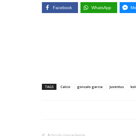
Facebook
WhatsApp
Me
TAGS
Calcio
gonzalo garcia
Juventus
ko
Articolo precedente