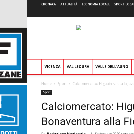
CRONACA
ATTUALITÀ
ECONOMIA LOCALE
SPORT LOCA
VICENZA
VAL LEOGRA
VALLE DELL’AGNO
Home
Sport
Calciomercato: Higuain saluta la Juve
Sport
Calciomercato: Higu
Bonaventura alla Fi
Da
Redazione Nazionale
-
11 Settembre 2020
(aggiorn