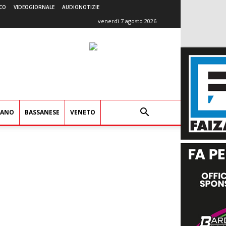
CO
VIDEOGIORNALE
AUDIONOTIZIE
venerdì 7 agosto 2026
IANO
BASSANESE
VENETO