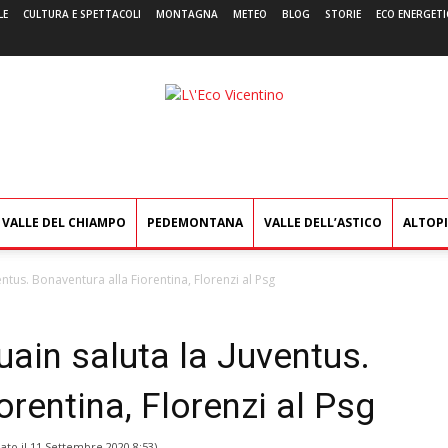
LE
CULTURA E SPETTACOLI
MONTAGNA
METEO
BLOG
STORIE
ECO ENERGETI
L'Eco
Vicentino
VALLE DEL CHIAMPO
PEDEMONTANA
VALLE DELL’ASTICO
ALTOP
ntus. Bonaventura alla Fiorentina, Florenzi al Psg
ain saluta la Juventus.
orentina, Florenzi al Psg
ato il
11 Settembre 2020 8:53
)