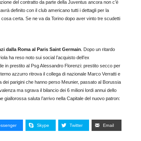
oluzione del contratto da parte della Juventus ancora non c’è
à definito con il club americano tutti i dettagli per la
osa certa. Se ne va da Torino dopo aver vinto tre scudetti
nzi dalla Roma al Paris Saint Germain
. Dopo un ritardo
viola ha reso noto sui social l’acquisto dell’ex
in prestito al Psg Alessandro Florenzi: prestito secco per
terno azzurro ritrova il collega di nazionale Marco Verratti e
sa dei parigini che hanno perso Meunier, passato al Borussia
enza ma sgrava il bilancio dei 6 milioni lordi annui dello
e giallorossa saluta l’arrivo nella Capitale del nuovo patron:
ssenger
Skype
Twitter
Email