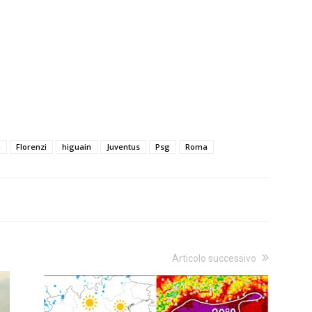
a
Florenzi
higuain
Juventus
Psg
Roma
Articolo successivo