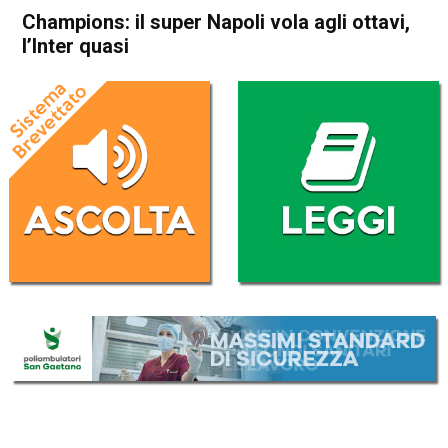
Champions: il super Napoli vola agli ottavi,
l’Inter quasi
Home
Sport
Sport
Champions: il super Napoli
vola agli ottavi, l’Inter quasi
Da
Redazione Nazionale
13 Ottobre 2022
(aggiornato il
13 Ottobre 2022 12:16
)
ASCOLTA L'AUDIO
Lettore
00:00
00:00