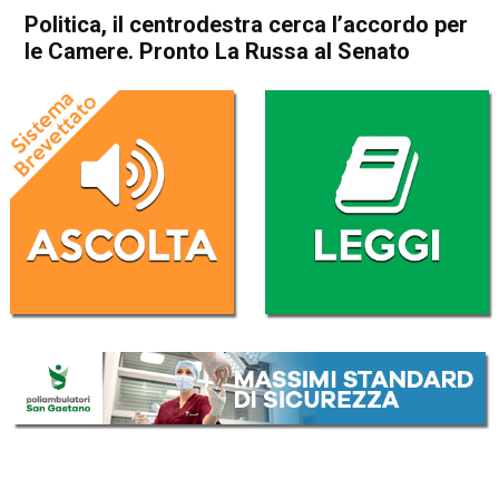
Politica, il centrodestra cerca l’accordo per
le Camere. Pronto La Russa al Senato
Home
Politica Italia
Politica Italia
Politica, il centrodestra cerca
l’accordo per le Camere.
Pronto La Russa al Senato
Da
Redazione Nazionale
13 Ottobre 2022
(aggiornato il
13 Ottobre 2022 12:18
)
ASCOLTA L'AUDIO