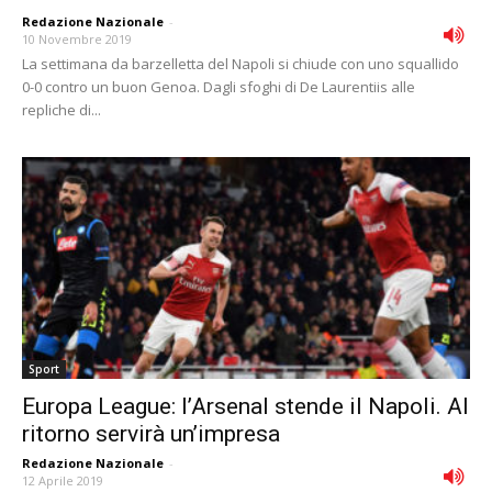
Redazione Nazionale
-
10 Novembre 2019
La settimana da barzelletta del Napoli si chiude con uno squallido
0-0 contro un buon Genoa. Dagli sfoghi di De Laurentiis alle
repliche di...
Sport
Europa League: l’Arsenal stende il Napoli. Al
ritorno servirà un’impresa
Redazione Nazionale
-
12 Aprile 2019