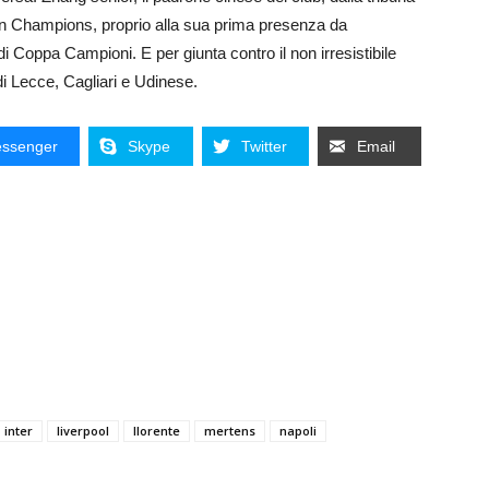
 in Champions, proprio alla sua prima presenza da
i Coppa Campioni. E per giunta contro il non irresistibile
di Lecce, Cagliari e Udinese.
ssenger
Skype
Twitter
Email
inter
liverpool
llorente
mertens
napoli