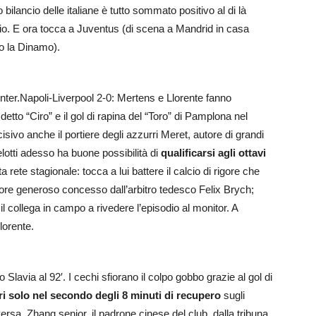
lancio delle italiane è tutto sommato positivo al di là
ggio. E ora tocca a Juventus (di scena a Mandrid in casa
ro la Dinamo).
Inter.Napoli-Liverpool 2-0: Mertens e Llorente fanno
etto “Ciro” e il gol di rapina del “Toro” di Pamplona nel
sivo anche il portiere degli azzurri Meret, autore di grandi
elotti adesso ha buone possibilità di
qualificarsi agli ottavi
 rete stagionale: tocca a lui battere il calcio di rigore che
igore generoso concesso dall’arbitro tedesco Felix Brych;
 il collega in campo a rivedere l’episodio al monitor. A
lorente.
o Slavia al 92′. I cechi sfiorano il colpo gobbo grazie al gol di
ri solo nel secondo degli 8 minuti di recupero
sugli
aversa. Zhang senior, il padrone cinese del club, dalla tribuna