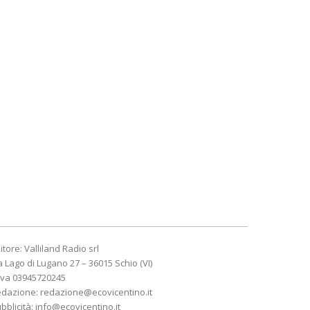
itore: Valliland Radio srl
a Lago di Lugano 27 – 36015 Schio (VI)
Iva 03945720245
edazione:
redazione@ecovicentino.it
bblicità:
info@ecovicentino.it