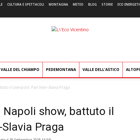
LE
CULTURA E SPETTACOLI
MONTAGNA
METEO
BLOG
STORIE
ECO ENERGETI
L'Eco
Vicentino
VALLE DEL CHIAMPO
PEDEMONTANA
VALLE DELL’ASTICO
ALTOP
to il Liverpool. Pari Inter-Slavia Praga
Napoli show, battuto il
r-Slavia Praga
ato il
18 Settembre 2019 14:54
)