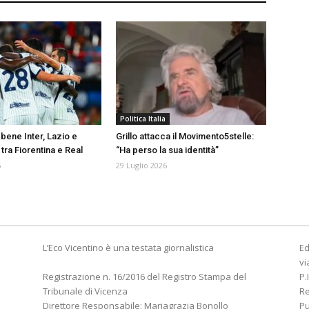
Politica Italia
bene Inter, Lazio e
Grillo attacca il Movimento5stelle:
tra Fiorentina e Real
“Ha perso la sua identità”
6
29 Luglio 2026
L’Eco Vicentino è una testata giornalistica
Ed
vi
Registrazione n. 16/2016 del Registro Stampa del
P.
Tribunale di Vicenza
R
Direttore Responsabile: Mariagrazia Bonollo
Pu