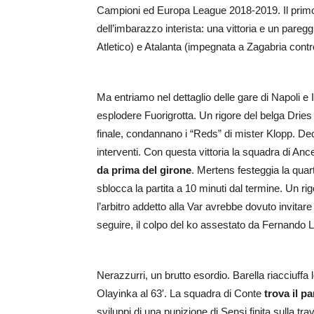
Campioni ed Europa League 2018-2019. Il primo bi
dell’imbarazzo interista: una vittoria e un pare
Atletico) e Atalanta (impegnata a Zagabria cont
Ma entriamo nel dettaglio delle gare di Napoli e 
esplodere Fuorigrotta. Un rigore del belga Dries d
finale, condannano i “Reds” di mister Klopp. Deci
interventi. Con questa vittoria la squadra di Anc
da prima del girone
. Mertens festeggia la quarta
sblocca la partita a 10 minuti dal termine. Un r
l’arbitro addetto alla Var avrebbe dovuto invitare
seguire, il colpo del ko assestato da Fernando L
Nerazzurri, un brutto esordio. Barella riacciuffa l
Olayinka al 63′. La squadra di Conte
trova il pa
sviluppi di una punizione di Sensi finita sulla tr