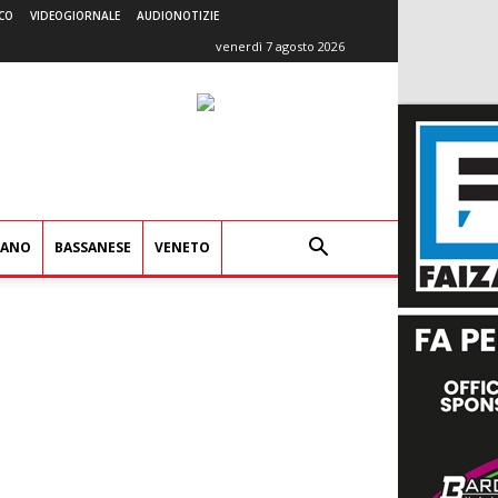
CO
VIDEOGIORNALE
AUDIONOTIZIE
venerdì 7 agosto 2026
IANO
BASSANESE
VENETO