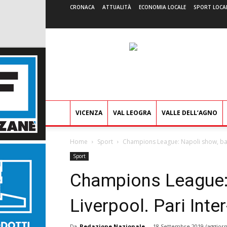
CRONACA
ATTUALITÀ
ECONOMIA LOCALE
SPORT LOCA
VICENZA
VAL LEOGRA
VALLE DELL’AGNO
Home
Sport
Champions League: Napoli show, battu
Sport
Champions League: 
Liverpool. Pari Inte
Da
Redazione Nazionale
-
18 Settembre 2019
(aggiorn