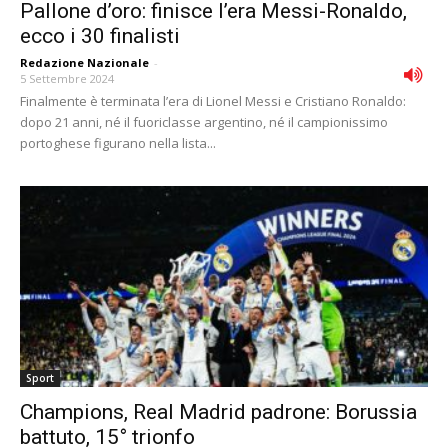
Pallone d’oro: finisce l’era Messi-Ronaldo,
ecco i 30 finalisti
Redazione Nazionale
-
5 Settembre 2024
Finalmente è terminata l’era di Lionel Messi e Cristiano Ronaldo:
dopo 21 anni, né il fuoriclasse argentino, né il campionissimo
portoghese figurano nella lista...
Sport
Champions, Real Madrid padrone: Borussia
battuto, 15° trionfo