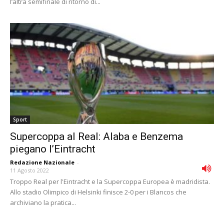
l’altra semifinale di ritorno di...
Sport
Supercoppa al Real: Alaba e Benzema
piegano l’Eintracht
Redazione Nazionale
-
11 Agosto 2022
Troppo Real per l'Eintracht e la Supercoppa Europea è madridista.
Allo stadio Olimpico di Helsinki finisce 2-0 per i Blancos che
archiviano la pratica...