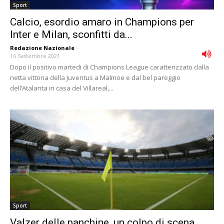
Sport
Calcio, esordio amaro in Champions per
Inter e Milan, sconfitti da...
Redazione Nazionale
-
16 Settembre 2021
Dopo il positivo martedi di Champions League caratterizzato dalla
netta vittoria della Juventus a Malmoe e dal bel pareggio
dell’Atalanta in casa del Villareal,...
Sport
Valzer delle panchine, un colpo di scena