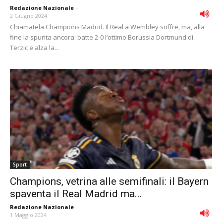
Redazione Nazionale
-
2 Giugno 2024
Chiamatela Champions Madrid. Il Real a Wembley soffre, ma, alla
fine la spunta ancora: batte 2-0 l’ottimo Borussia Dortmund di
Terzic e alza la...
Sport
Champions, vetrina alle semifinali: il Bayern
spaventa il Real Madrid ma...
Redazione Nazionale
-
1 Maggio 2024