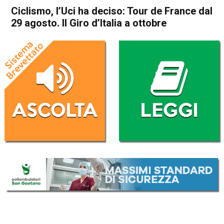
Ciclismo, l’Uci ha deciso: Tour de France dal
29 agosto. Il Giro d’Italia a ottobre
Home
Sport
Sport
Ciclismo, l’Uci ha deciso: Tour
de France dal 29 agosto. Il
Giro d’Italia a ottobre
Da
Redazione Nazionale
15 Aprile 2020
(aggiornato il
15 Aprile 2020 18:50
)
ASCOLTA L'AUDIO