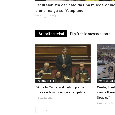
Escursionista caricato da una mucca vicin
a una malga sull’Altopiano
27 Giugno 2021
Articoli correlati
Di più dello stesso autore
Politica Italia
Politica Itali
Ok della Camera al deficit per la
Ceuta, Piant
difesa e la sicurezza energetica
controlli no
Spagna”
5 Agosto 2026
4 Agosto 202