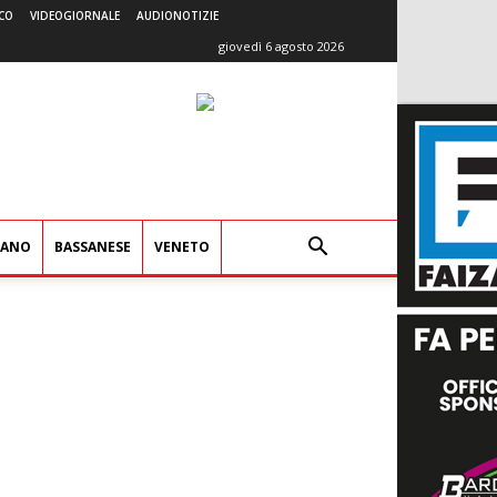
CO
VIDEOGIORNALE
AUDIONOTIZIE
giovedì 6 agosto 2026
IANO
BASSANESE
VENETO