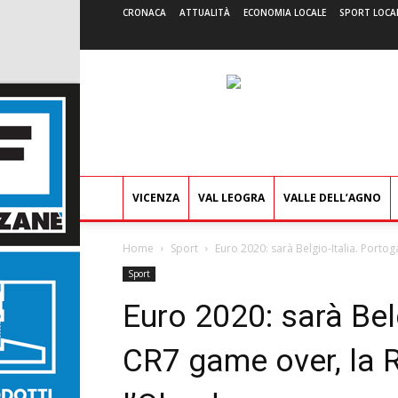
CRONACA
ATTUALITÀ
ECONOMIA LOCALE
SPORT LOCA
VICENZA
VAL LEOGRA
VALLE DELL’AGNO
Home
Sport
Euro 2020: sarà Belgio-Italia. Porto
Sport
Euro 2020: sarà Belg
CR7 game over, la 