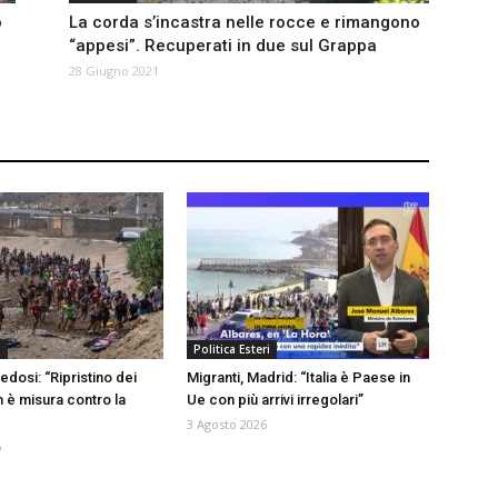
o
La corda s’incastra nelle rocce e rimangono
“appesi”. Recuperati in due sul Grappa
28 Giugno 2021
a
Politica Esteri
edosi: “Ripristino dei
Migranti, Madrid: “Italia è Paese in
n è misura contro la
Ue con più arrivi irregolari”
3 Agosto 2026
6