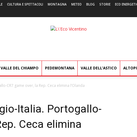
LE
CULTURA E SPETTACOLI
MONTAGNA
METEO
BLOG
STORIE
ECO ENERGETI
L'Eco
Vicentino
VALLE DEL CHIAMPO
PEDEMONTANA
VALLE DELL’ASTICO
ALTOP
gallo-CR7 game over, la Rep. Ceca elimina l’Olanda
io-Italia. Portogallo-
Rep. Ceca elimina