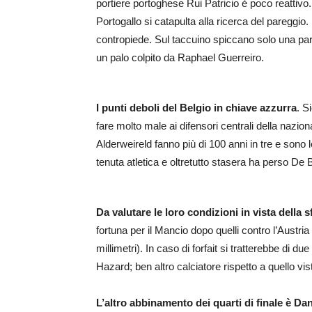
portiere portoghese Rui Patricio è poco reattivo. 
Portogallo si catapulta alla ricerca del pareggio. I
contropiede. Sul taccuino spiccano solo una para
un palo colpito da Raphael Guerreiro.
I punti deboli del Belgio in chiave azzurra
. S
fare molto male ai difensori centrali della nazi
Alderweireld fanno più di 100 anni in tre e sono le
tenuta atletica e oltretutto stasera ha perso De
Da valutare le loro condizioni in vista della s
fortuna per il Mancio dopo quelli contro l’Austria 
millimetri). In caso di forfait si tratterebbe di 
Hazard; ben altro calciatore rispetto a quello vi
L’altro abbinamento dei quarti di finale è