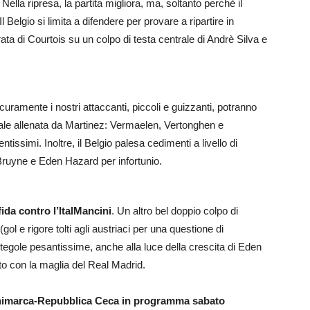
Nella ripresa, la partita migliora, ma, soltanto perchè il
l Belgio si limita a difendere per provare a ripartire in
ta di Courtois su un colpo di testa centrale di Andrè Silva e
icuramente i nostri attaccanti, piccoli e guizzanti, potranno
onale allenata da Martinez: Vermaelen, Vertonghen e
ntissimi. Inoltre, il Belgio palesa cedimenti a livello di
 Bruyne e Eden Hazard per infortunio.
fida contro l’ItalMancini
. Un altro bel doppio colpo di
(gol e rigore tolti agli austriaci per una questione di
due tegole pesantissime, anche alla luce della crescita di Eden
sto con la maglia del Real Madrid.
 Danimarca-Repubblica Ceca in programma sabato