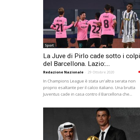
Sport
La Juve di Pirlo cade sotto i colp
del Barcellona. Lazio:...
Redazione Nazionale
-
29 Ottobre 2020
In Champions League è stata un'altra serata non
proprio esaltante per il calcio italiano. Una brutta
Juventus cade in casa contro il Barcellona che...