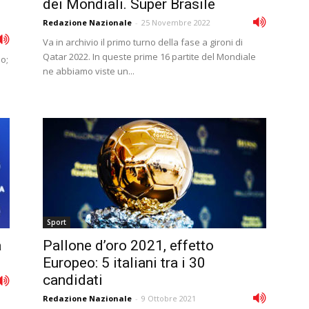
dei Mondiali. Super Brasile
Redazione Nazionale
-
25 Novembre 2022
Va in archivio il primo turno della fase a gironi di
Qatar 2022. In queste prime 16 partite del Mondiale
so;
ne abbiamo viste un...
Sport
a
Pallone d’oro 2021, effetto
Europeo: 5 italiani tra i 30
candidati
Redazione Nazionale
-
9 Ottobre 2021