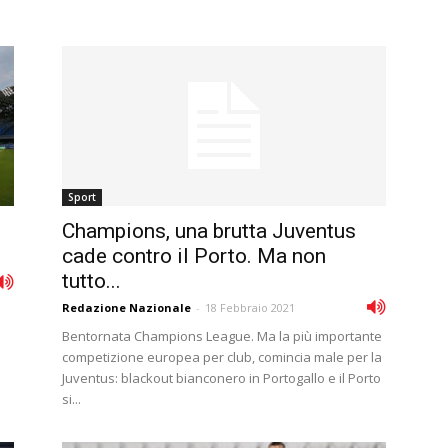
Sport
Champions, una brutta Juventus
cade contro il Porto. Ma non
tutto...
Redazione Nazionale
-
18 Febbraio 2021
Bentornata Champions League. Ma la più importante
competizione europea per club, comincia male per la
Juventus: blackout bianconero in Portogallo e il Porto
si...