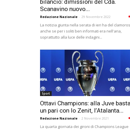
bilancio: dimissioni del Cda.
Scanavino nuovo...
Redazione Nazionale
-
29 Novembre 2022
La notizia giunta nella serata di ieri ha del clamoro
anche se per i soliti ben informati era nell'aria,
soprattutto alla luce delle indagini...
Sport
Ottavi Champions: alla Juve bast
un pari con lo Zenit, l’Atalanta...
Redazione Nazionale
-
2 Novembre 2021
La quarta giornata dei gironi di Champions League