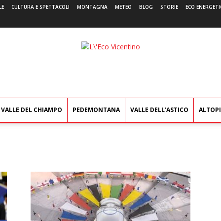
LE
CULTURA E SPETTACOLI
MONTAGNA
METEO
BLOG
STORIE
ECO ENERGETI
L'Eco
Vicentino
VALLE DEL CHIAMPO
PEDEMONTANA
VALLE DELL’ASTICO
ALTOP