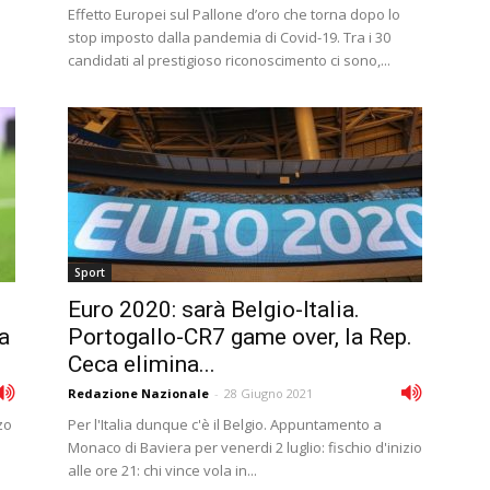
Effetto Europei sul Pallone d’oro che torna dopo lo
stop imposto dalla pandemia di Covid-19. Tra i 30
candidati al prestigioso riconoscimento ci sono,...
Sport
Euro 2020: sarà Belgio-Italia.
a
Portogallo-CR7 game over, la Rep.
Ceca elimina...
Redazione Nazionale
-
28 Giugno 2021
zo
Per l'Italia dunque c'è il Belgio. Appuntamento a
Monaco di Baviera per venerdi 2 luglio: fischio d'inizio
alle ore 21: chi vince vola in...