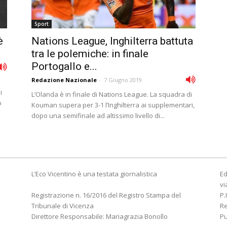
Sport
è
Nations League, Inghilterra battuta
tra le polemiche: in finale
Portogallo e...
Redazione Nazionale
-
7 Giugno 2019
i
L’Olanda è in finale di Nations League. La squadra di
o
Kouman supera per 3-1 l’Inghilterra ai supplementari,
dopo una semifinale ad altissimo livello di...
L’Eco Vicentino è una testata giornalistica
Ed
vi
Registrazione n. 16/2016 del Registro Stampa del
P.
Tribunale di Vicenza
R
Direttore Responsabile: Mariagrazia Bonollo
Pu