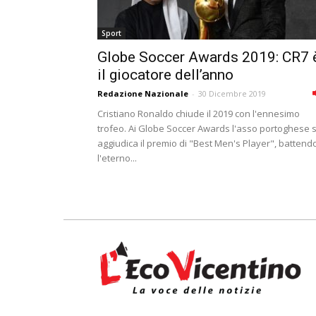
Sport
Globe Soccer Awards 2019: CR7 
il giocatore dell’anno
Redazione Nazionale
-
30 Dicembre 2019
Cristiano Ronaldo chiude il 2019 con l'ennesimo
trofeo. Ai Globe Soccer Awards l'asso portoghese s
aggiudica il premio di "Best Men's Player", battend
l'eterno...