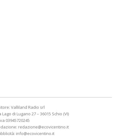
itore: Valliland Radio srl
a Lago di Lugano 27 – 36015 Schio (VI)
Iva 03945720245
edazione:
redazione@ecovicentino.it
bblicità:
info@ecovicentino.it