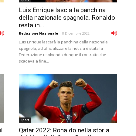
Luis Enrique lascia la panchina
della nazionale spagnola. Ronaldo
resta in...
Redazione Nazionale
-
8 Dicembre 2022
Luis Enrique lascerà la panchina della nazionale
spagnola, ad ufficializzare la notizia è stata la
Federazione risolvendo dunque il contratto che
scadeva a fine...
Sport
l
Qatar 2022: Ronaldo nella storia