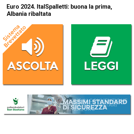
Euro 2024. ItalSpalletti: buona la prima,
Albania ribaltata
Home
Sport
Sport
Euro 2024. ItalSpalletti:
buona la prima, Albania
ribaltata
Da
Redazione Nazionale
16 Giugno 2024
(aggiornato il
17 Giugno 2024 9:51
)
ASCOLTA L'AUDIO