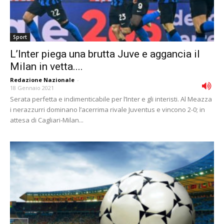
Sport
L’Inter piega una brutta Juve e aggancia il
Milan in vetta....
Redazione Nazionale
-
18 Gennaio 2021
Serata perfetta e indimenticabile per l’Inter e gli interisti. Al Meazza
i nerazzurri dominano l’acerrima rivale Juventus e vincono 2-0; in
attesa di Cagliari-Milan...