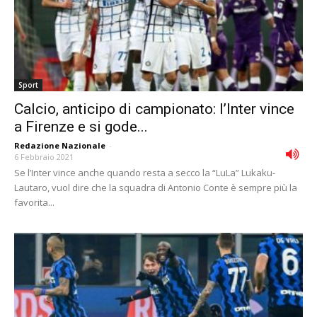
Sport
Calcio, anticipo di campionato: l’Inter vince
a Firenze e si gode...
Redazione Nazionale
-
6 Febbraio 2021
Se l’Inter vince anche quando resta a secco la “LuLa” Lukaku-
Lautaro, vuol dire che la squadra di Antonio Conte è sempre più la
favorita...