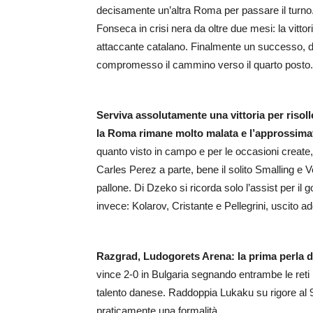
decisamente un’altra Roma per passare il turno. 
Fonseca in crisi nera da oltre due mesi: la vittor
attaccante catalano. Finalmente un successo, du
compromesso il cammino verso il quarto posto.
Serviva assolutamente una vittoria per risolle
la Roma rimane molto malata e l’approssimat
quanto visto in campo e per le occasioni create, 
Carles Perez a parte, bene il solito Smalling e Ve
pallone. Di Dzeko si ricorda solo l’assist per il
invece: Kolarov, Cristante e Pellegrini, uscito addi
Razgrad, Ludogorets Arena: la prima perla di 
vince 2-0 in Bulgaria segnando entrambe le reti 
talento danese. Raddoppia Lukaku su rigore al 9
praticamente una formalità.