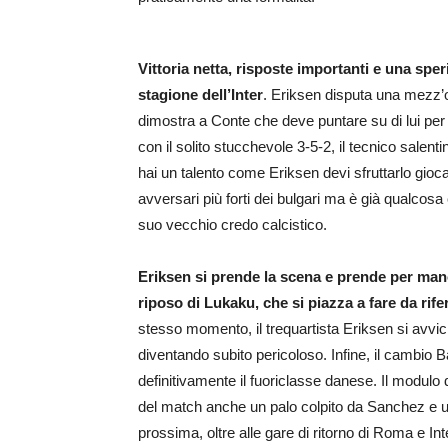
Vittoria netta, risposte importanti e una spe
stagione dell’Inter
. Eriksen disputa una mezz’o
dimostra a Conte che deve puntare su di lui per ri
con il solito stucchevole 3-5-2, il tecnico salen
hai un talento come Eriksen devi sfruttarlo gio
avversari più forti dei bulgari ma è già qualcos
suo vecchio credo calcistico.
Eriksen si prende la scena e prende per mano 
riposo di Lukaku, che si piazza a fare da rife
stesso momento, il trequartista Eriksen si avvicin
diventando subito pericoloso. Infine, il cambio 
definitivamente il fuoriclasse danese. Il modulo
del match anche un palo colpito da Sanchez e u
prossima, oltre alle gare di ritorno di Roma e In