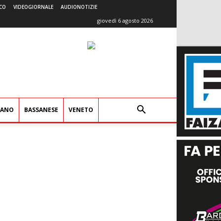
CO
VIDEOGIORNALE
AUDIONOTIZIE
giovedì 6 agosto 2026
IANO
BASSANESE
VENETO