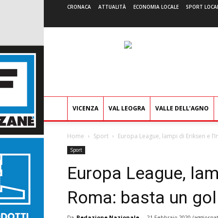
CRONACA
ATTUALITÀ
ECONOMIA LOCALE
SPORT LOCA
VICENZA
VAL LEOGRA
VALLE DELL’AGNO
Home
Sport
Europa League, lampi di Eriksen e l’I
Sport
Europa League, lampi
Roma: basta un gol 
Da
Redazione Nazionale
-
21 Febbraio 2020
(aggiornat