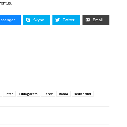
ventus.
ssenger
Skype
Twitter
Email
inter
Ludogorets
Perez
Roma
sedicesimi