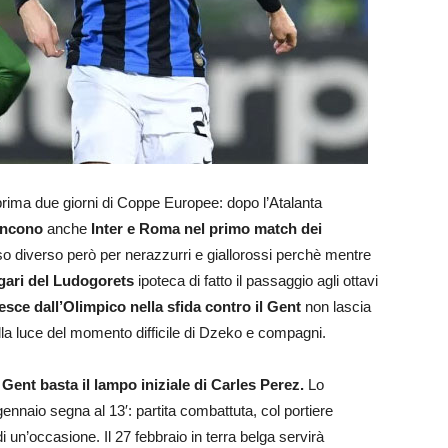
a prima due giorni di Coppe Europee: dopo l’Atalanta
incono
anche
Inter e Roma nel primo match dei
so diverso però per nerazzurri e giallorossi perchè mentre
lgari del Ludogorets
ipoteca di fatto il passaggio agli ottavi
esce dall’Olimpico nella sfida contro il Gent
non lascia
 alla luce del momento difficile di Dzeko e compagni.
Gent basta il lampo iniziale di Carles Perez.
Lo
ennaio segna al 13′: partita combattuta, col portiere
 un’occasione. Il 27 febbraio in terra belga servirà