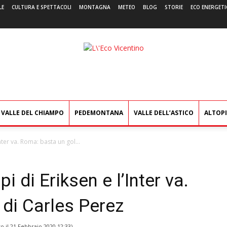
LE
CULTURA E SPETTACOLI
MONTAGNA
METEO
BLOG
STORIE
ECO ENERGETI
L'Eco
Vicentino
VALLE DEL CHIAMPO
PEDEMONTANA
VALLE DELL’ASTICO
ALTOP
nter va. Roma: basta un gol...
 di Eriksen e l’Inter va.
di Carles Perez
o il
21 Febbraio 2020 12:33
)