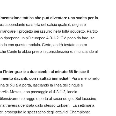
rimentazione tattica che può diventare una svolta per la
ra abbondante da stella del calcio quale è, segna e
lanciare il progetto nerazzurro nella lotta scudetto. Partito
tino ripropone un più europeo 4-3-1-2. C’è poco da fare, se
cando con questo modulo. Certo, andrà testato contro
a che Conte lo abbia preso in considerazione, rinunciando al
l’Inter grazie a due cambi: al minuto 65 finisce il
rimento davanti, con risultati immediati
. Più o meno nello
a di più alla porta, lasciando la linea dei cinque e
Barella-Moses, con passaggio al 4-3-1-2, lancia
 difensivamente regge e porta al secondo gol. Sul taccuino
na traversa centrata dallo stesso Eriksen. La settimana
ter, proseguirà lo spezzatino degli ottavi di Champions: